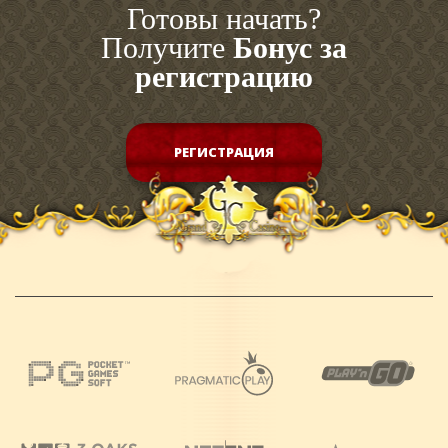
Готовы начать?
Получите
Бонус за
регистрацию
РЕГИСТРАЦИЯ