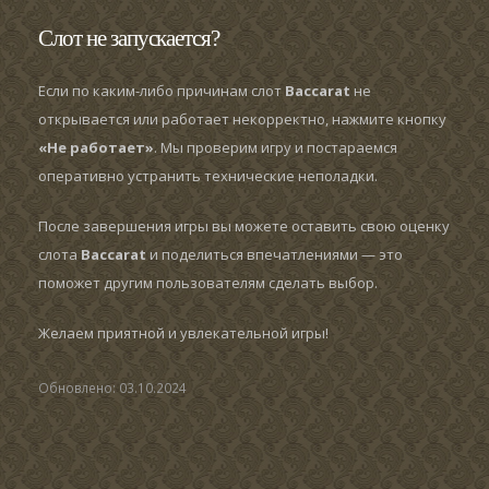
Слот не запускается?
Если по каким-либо причинам слот
Baccarat
не
открывается или работает некорректно, нажмите кнопку
«Не работает»
. Мы проверим игру и постараемся
оперативно устранить технические неполадки.
После завершения игры вы можете оставить свою оценку
слота
Baccarat
и поделиться впечатлениями — это
поможет другим пользователям сделать выбор.
Желаем приятной и увлекательной игры!
Обновлено:
03.10.2024