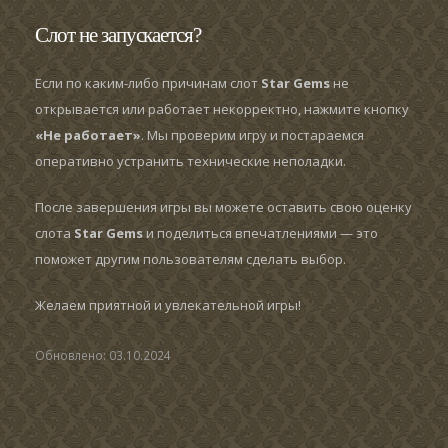
Слот не запускается?
Если по каким-либо причинам слот
Star Gems
не
открывается или работает некорректно, нажмите кнопку
«Не работает»
. Мы проверим игру и постараемся
оперативно устранить технические неполадки.
После завершения игры вы можете оставить свою оценку
слота
Star Gems
и поделиться впечатлениями — это
поможет другим пользователям сделать выбор.
Желаем приятной и увлекательной игры!
Обновлено:
03.10.2024