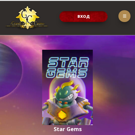
ВХОД
Star Gems