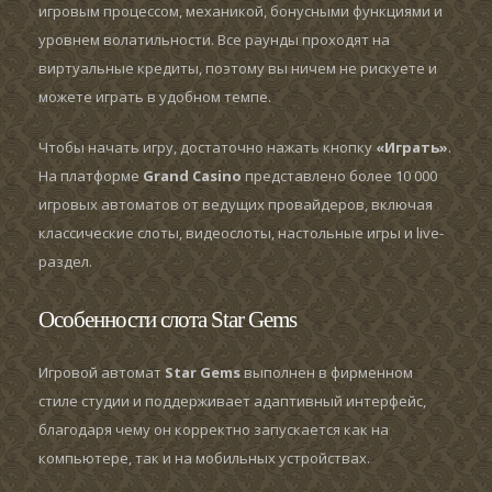
игровым процессом, механикой, бонусными функциями и
уровнем волатильности. Все раунды проходят на
виртуальные кредиты, поэтому вы ничем не рискуете и
можете играть в удобном темпе.
Чтобы начать игру, достаточно нажать кнопку
«Играть»
.
На платформе
Grand Casino
представлено более 10 000
игровых автоматов от ведущих провайдеров, включая
классические слоты, видеослоты, настольные игры и live-
раздел.
Особенности слота Star Gems
Игровой автомат
Star Gems
выполнен в фирменном
стиле студии
и поддерживает адаптивный интерфейс,
благодаря чему он корректно запускается как на
компьютере, так и на мобильных устройствах.