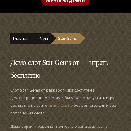
ИГРАТЬ НА ДЕНЬГИ
Главная
Игры
Star Gems
Демо слот Star Gems от — играть
бесплатно
Слот
Star Gems
от разработчика
доступен в
демонстрационном режиме. Вы можете запустить игру
бесплатно на сайте
Grand Casino
без регистрации и без
пополнения счёта.
Демо-версия позволяет полностью ознакомиться с