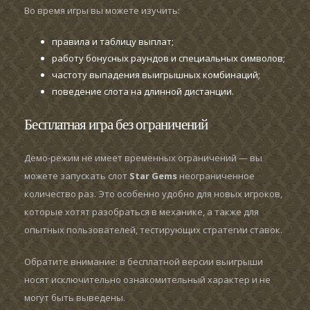
Во время игры вы можете изучить:
правила и таблицу выплат;
работу бонусных раундов и специальных символов;
частоту выпадения выигрышных комбинаций;
поведение слота на длинной дистанции.
Бесплатная игра без ограничений
Демо-режим не имеет временных ограничений — вы
можете запускать слот
Star Gems
неограниченное
количество раз. Это особенно удобно для новых игроков,
которые хотят разобраться в механике, а также для
опытных пользователей, тестирующих стратегии ставок.
Обратите внимание: в бесплатной версии выигрыши
носят исключительно ознакомительный характер и не
могут быть выведены.