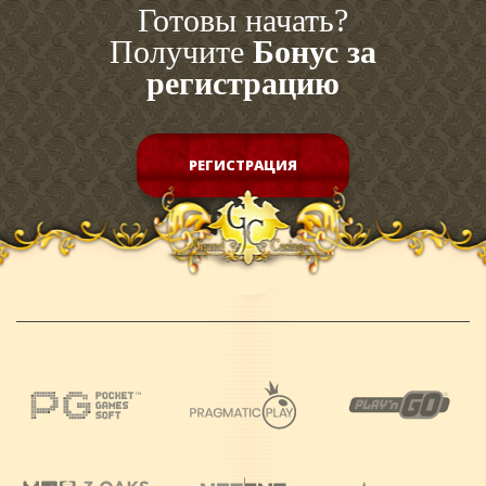
Готовы начать?
Получите
Бонус за
регистрацию
РЕГИСТРАЦИЯ