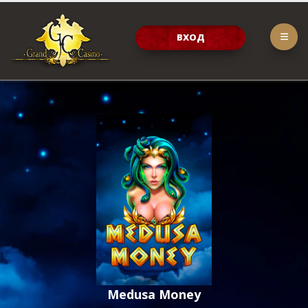
ВХОД
Medusa Money