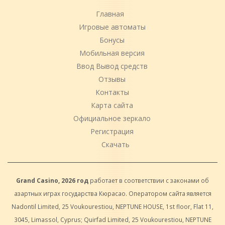
Главная
Игровые автоматы
Бонусы
Мобильная версия
Ввод Вывод средств
Отзывы
Контакты
Карта сайта
Официальное зеркало
Регистрация
Скачать
Grand Casino, 2026 год
работает в соответствии с законами об
азартных играх государства Кюрасао. Оператором сайта является
Nadontil Limited, 25 Voukourestiou, NEPTUNE HOUSE, 1st floor, Flat 11,
3045, Limassol, Cyprus; Quirfad Limited, 25 Voukourestiou, NEPTUNE