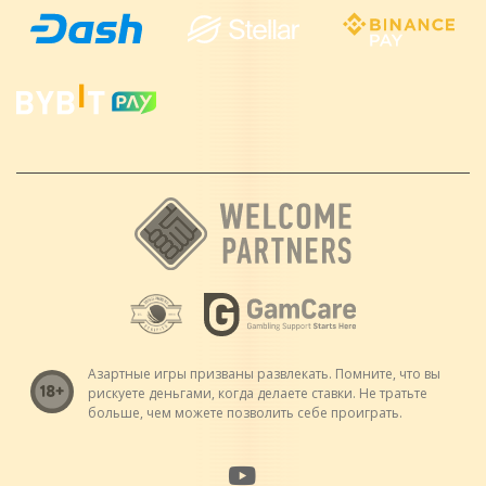
Азартные игры призваны развлекать. Помните, что вы
рискуете деньгами, когда делаете ставки. Не тратьте
больше, чем можете позволить себе проиграть.