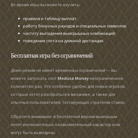
Во время игры вы можете изучить:
правила и таблицу выплат;
работу бонусных раундов и специальных символов;
частоту выпадения выигрышных комбинаций;
поведение слота на длинной дистанции.
Бесплатная игра без ограничений
Демо-режим не имеет временных ограничений — вы
можете запускать слот
Medusa Money
неограниченное
количество раз. Это особенно удобно для новых игроков,
которые хотят разобраться в механике, а также для
опытных пользователей, тестирующих стратегии ставок.
Обратите внимание: в бесплатной версии выигрыши
носят исключительно ознакомительный характер и не
могут быть выведены.