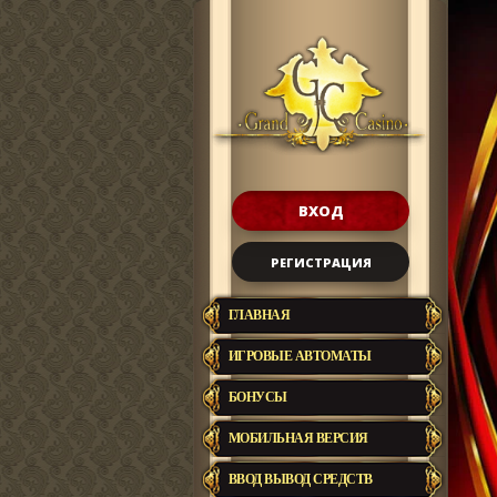
ВХОД
РЕГИСТРАЦИЯ
ГЛАВНАЯ
ИГРОВЫЕ АВТОМАТЫ
БОНУСЫ
МОБИЛЬНАЯ ВЕРСИЯ
ВВОД ВЫВОД СРЕДСТВ