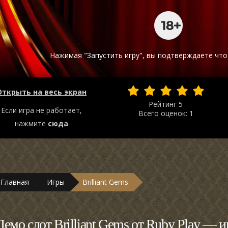
Нажимая "Запустить игру", вы подтверждаете что 
Открыть на весь экран
Рейтинг
5
Если игра не работает,
Всего оценок:
1
нажмите
сюда
Главная
Игры
Brilliant Gems
Демо слот Brilliant Gems от Ruby Play — и