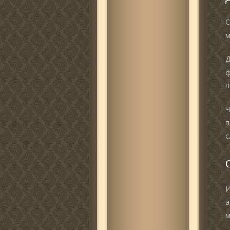
м
Д
ф
н
Ч
п
с
О
И
а
м