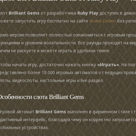
Слот
Brilliant Gems
от разработчика
Ruby Play
доступен в демо
ожете запустить игру бесплатно на сайте
Grand Casino
без реги
емо-версия позволяет полностью ознакомиться с игровым проц
ункциями и уровнем волатильности. Все раунды проходят на ви
ичем не рискуете и можете играть в удобном темпе.
тобы начать игру, достаточно нажать кнопку
«Играть»
. На пл
редставлено более 10 000 игровых автоматов от ведущих прова
лоты, видеослоты, настольные игры и live-раздел.
собенности слота Brilliant Gems
гровой автомат
Brilliant Gems
выполнен в фирменном стиле с
даптивный интерфейс, благодаря чему он корректно запускается
обильных устройствах.