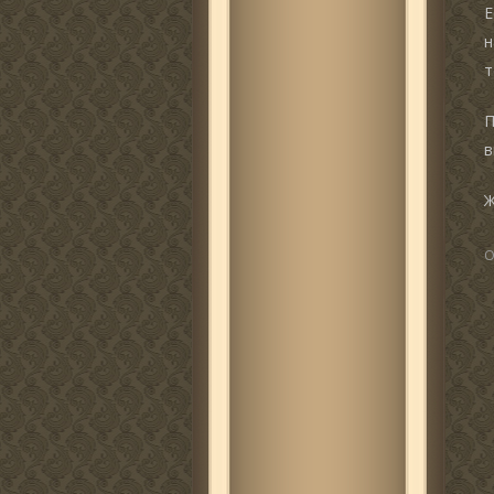
Е
н
т
П
в
Ж
О