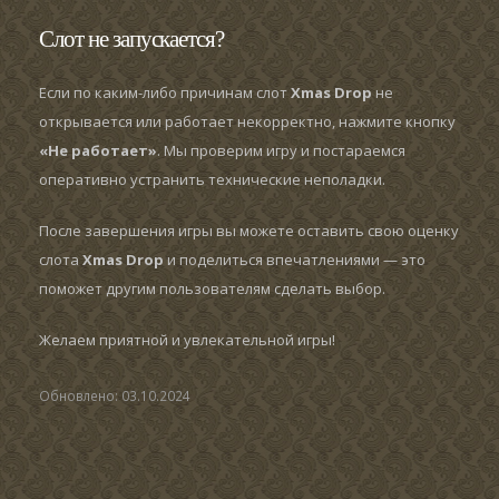
Слот не запускается?
Если по каким-либо причинам слот
Xmas Drop
не
открывается или работает некорректно, нажмите кнопку
«Не работает»
. Мы проверим игру и постараемся
оперативно устранить технические неполадки.
После завершения игры вы можете оставить свою оценку
слота
Xmas Drop
и поделиться впечатлениями — это
поможет другим пользователям сделать выбор.
Желаем приятной и увлекательной игры!
Обновлено:
03.10.2024