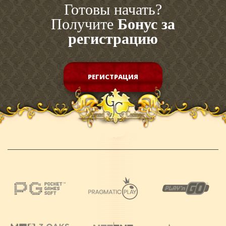
Готовы начать?
Получите
Бонус за
регистрацию
РЕГИСТРАЦИЯ