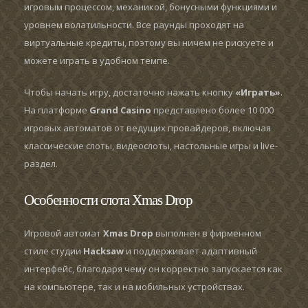
игровым процессом, механикой, бонусными функциями и
уровнем волатильности. Все раунды проходят на
виртуальные кредиты, поэтому вы ничем не рискуете и
можете играть в удобном темпе.
Чтобы начать игру, достаточно нажать кнопку
«Играть»
.
На платформе
Grand Casino
представлено более 10 000
игровых автоматов от ведущих провайдеров, включая
классические слоты, видеослоты, настольные игры и live-
раздел.
Особенности слота Xmas Drop
Игровой автомат
Xmas Drop
выполнен в фирменном
стиле студии
Hacksaw
и поддерживает адаптивный
интерфейс, благодаря чему он корректно запускается как
на компьютере, так и на мобильных устройствах.