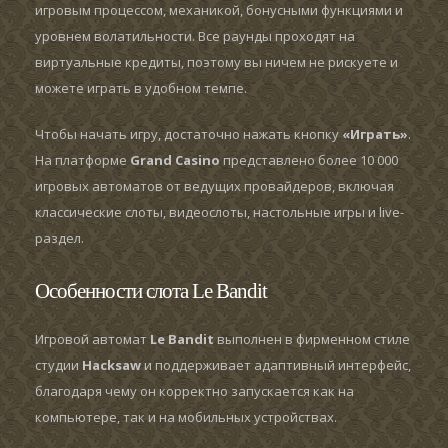
игровым процессом, механикой, бонусными функциями и
уровнем волатильности. Все раунды проходят на
виртуальные кредиты, поэтому вы ничем не рискуете и
можете играть в удобном темпе.
Чтобы начать игру, достаточно нажать кнопку
«Играть»
.
На платформе
Grand Casino
представлено более 10 000
игровых автоматов от ведущих провайдеров, включая
классические слоты, видеослоты, настольные игры и live-
раздел.
Особенности слота Le Bandit
Игровой автомат
Le Bandit
выполнен в фирменном стиле
студии
Hacksaw
и поддерживает адаптивный интерфейс,
благодаря чему он корректно запускается как на
компьютере, так и на мобильных устройствах.