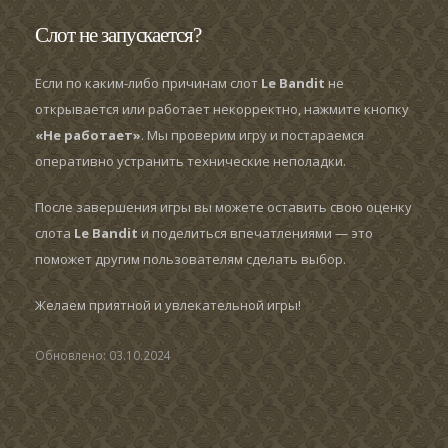
Слот не запускается?
Если по каким-либо причинам слот
Le Bandit
не
открывается или работает некорректно, нажмите кнопку
«Не работает»
. Мы проверим игру и постараемся
оперативно устранить технические неполадки.
После завершения игры вы можете оставить свою оценку
слота
Le Bandit
и поделиться впечатлениями — это
поможет другим пользователям сделать выбор.
Желаем приятной и увлекательной игры!
Обновлено:
03.10.2024