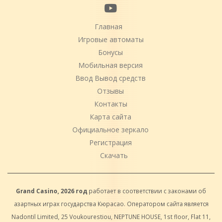
Главная
Игровые автоматы
Бонусы
Мобильная версия
Ввод Вывод средств
Отзывы
Контакты
Карта сайта
Официальное зеркало
Регистрация
Скачать
Grand Casino, 2026 год
работает в соответствии с законами об
азартных играх государства Кюрасао. Оператором сайта является
Nadontil Limited, 25 Voukourestiou, NEPTUNE HOUSE, 1st floor, Flat 11,