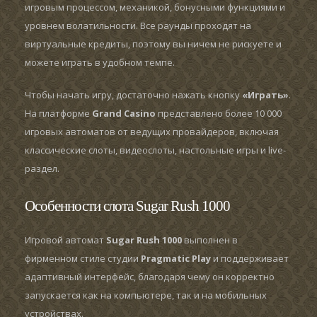
игровым процессом, механикой, бонусными функциями и
уровнем волатильности. Все раунды проходят на
виртуальные кредиты, поэтому вы ничем не рискуете и
можете играть в удобном темпе.
Чтобы начать игру, достаточно нажать кнопку
«Играть»
.
На платформе
Grand Casino
представлено более 10 000
игровых автоматов от ведущих провайдеров, включая
классические слоты, видеослоты, настольные игры и live-
раздел.
Особенности слота Sugar Rush 1000
Игровой автомат
Sugar Rush 1000
выполнен в
фирменном стиле студии
Pragmatic Play
и поддерживает
адаптивный интерфейс, благодаря чему он корректно
запускается как на компьютере, так и на мобильных
устройствах.