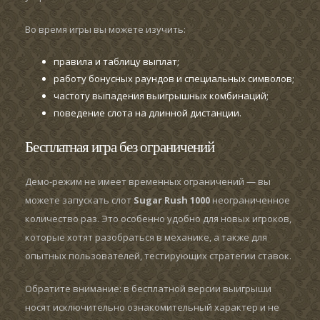
Во время игры вы можете изучить:
правила и таблицу выплат;
работу бонусных раундов и специальных символов;
частоту выпадения выигрышных комбинаций;
поведение слота на длинной дистанции.
Бесплатная игра без ограничений
Демо-режим не имеет временных ограничений — вы
можете запускать слот
Sugar Rush 1000
неограниченное
количество раз. Это особенно удобно для новых игроков,
которые хотят разобраться в механике, а также для
опытных пользователей, тестирующих стратегии ставок.
Обратите внимание: в бесплатной версии выигрыши
носят исключительно ознакомительный характер и не