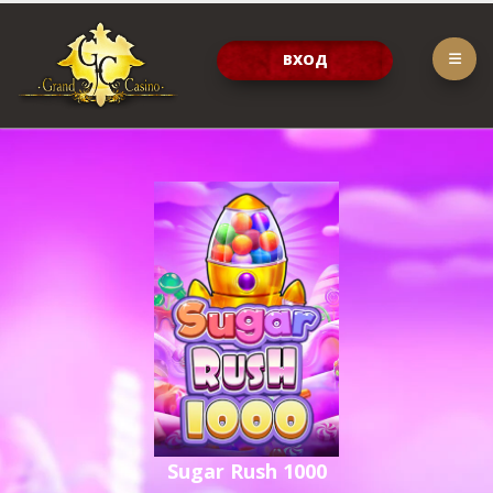
ВХОД
Sugar Rush 1000