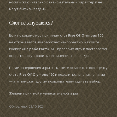
носят исключительно ознакомительный характер и не
могут быть выведены.
Слот не запускается?
Если по каким-либо причинам слот
Rise Of Olympus 100
не открывается или работает некорректно, нажмите
кнопку
«Не работает»
. Мы проверим игру и постараемся
оперативно устранить технические неполадки.
После завершения игры вы можете оставить свою оценку
слота
Rise Of Olympus 100
и поделиться впечатлениями
— это поможет другим пользователям сделать выбор.
Желаем приятной и увлекательной игры!
Обновлено:
03.10.2024