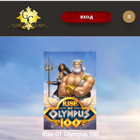
ВХОД
Rise Of Olympus 100