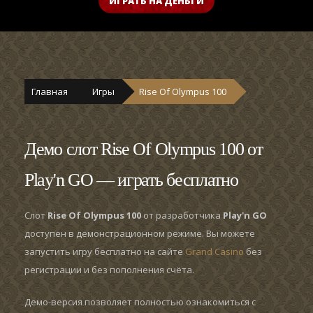
ИГРАТЬ НА ДЕНЬГИ
Главная
Игры
Rise Of Olympus 100
Демо слот Rise Of Olympus 100 от
Play'n GO — играть бесплатно
Слот
Rise Of Olympus 100
от разработчика
Play'n GO
доступен в демонстрационном режиме. Вы можете
запустить игру бесплатно на сайте
Grand Casino
без
регистрации и без пополнения счёта.
Демо-версия позволяет полностью ознакомиться с