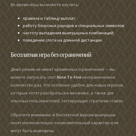
Во время игры вы можете изучить:
правила и таблицу выплат;
работу бонусных раундов и специальных символов;
частоту выпадения выигрышных комбинаций;
поведение слота на длинной дистанции.
Бесплатная игра без ограничений
Демо-режим не имеет временных ограничений — вы
можете запускать слот
Nine To Five
неограниченное
количество раз. Это особенно удобно для новых игроков,
которые хотят разобраться в механике, а также для
опытных пользователей, тестирующих стратегии ставок.
Обратите внимание: в бесплатной версии выигрыши
носят исключительно ознакомительный характер и не
могут быть выведены.