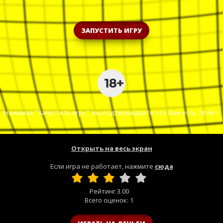
ЗАПУСТИТЬ ИГРУ
Нажимая "Запустить игру", вы подтверждаете что Вам есть 18 лет.
Открыть на весь экран
Если игра не работает, нажмите
сюда
Рейтинг
3.00
Всего оценок:
1