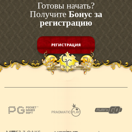
Готовы начать?
Получите
Бонус за
регистрацию
РЕГИСТРАЦИЯ