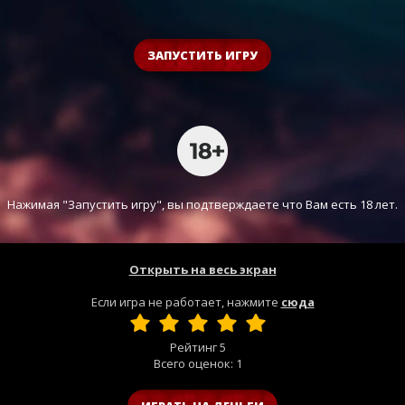
ЗАПУСТИТЬ ИГРУ
Нажимая "Запустить игру", вы подтверждаете что Вам есть 18 лет.
Открыть на весь экран
Если игра не работает, нажмите
сюда
Рейтинг
5
Всего оценок:
1