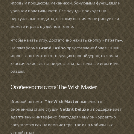
игровым процессом, механикой, бонусными функциями и
уровнем волатильности. Все раунды проходят на
виртуальные кредиты, поэтому вы ничем не рискуете и
можете играть в удобном темпе.
Чтобы начать игру, достаточно нажать кнопку
«Играть»
.
На платформе
Grand Casino
представлено более 10 000
игровых автоматов от ведущих провайдеров, включая
классические слоты, видеослоты, настольные игры и live-
раздел.
Особенности слота The Wish Master
Игровой автомат
The Wish Master
выполнен в
фирменном стиле студии
NetEnt Deluxe
и поддерживает
адаптивный интерфейс, благодаря чему он корректно
запускается как на компьютере, так и на мобильных
устройствах.