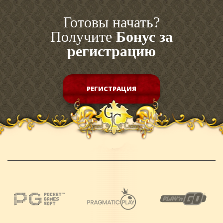
Готовы начать?
Получите
Бонус за
регистрацию
РЕГИСТРАЦИЯ