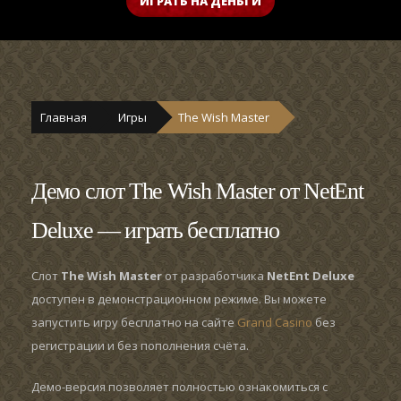
ИГРАТЬ НА ДЕНЬГИ
Главная
Игры
The Wish Master
Демо слот The Wish Master от NetEnt
Deluxe — играть бесплатно
Слот
The Wish Master
от разработчика
NetEnt Deluxe
доступен в демонстрационном режиме. Вы можете
запустить игру бесплатно на сайте
Grand Casino
без
регистрации и без пополнения счёта.
Демо-версия позволяет полностью ознакомиться с