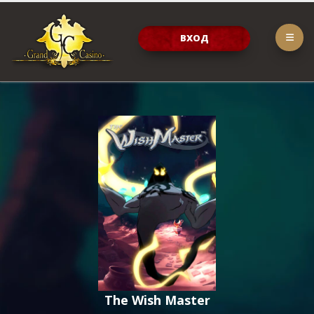
ВХОД
The Wish Master