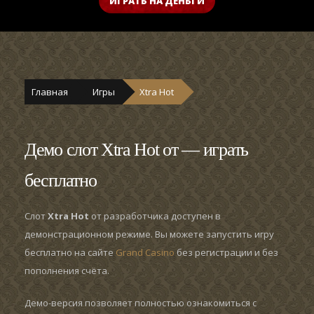
ИГРАТЬ НА ДЕНЬГИ
Главная
Игры
Xtra Hot
Демо слот Xtra Hot от — играть
бесплатно
Слот
Xtra Hot
от разработчика
доступен в
демонстрационном режиме. Вы можете запустить игру
бесплатно на сайте
Grand Casino
без регистрации и без
пополнения счёта.
Демо-версия позволяет полностью ознакомиться с