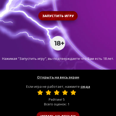
ЗАПУСТИТЬ ИГРУ
Нажимая "Запустить игру", вы подтверждаете что Вам есть 18 лет.
Открыть на весь экран
Если игра не работает, нажмите
сюда
Рейтинг
5
Всего оценок:
1