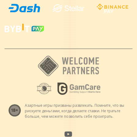
Азартные игры призваны развлекать. Помните, что вы
рискуете деньгами, когда делаете ставки. Не тратьте
больше, чем можете позволить себе проиграть.