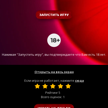
ЗАПУСТИТЬ ИГРУ
Нажимая "Запустить игру", вы подтверждаете что Вам есть 18 лет.
Открыть на весь экран
Если игра не работает, нажмите
сюда
Рейтинг
5
Всего оценок:
1