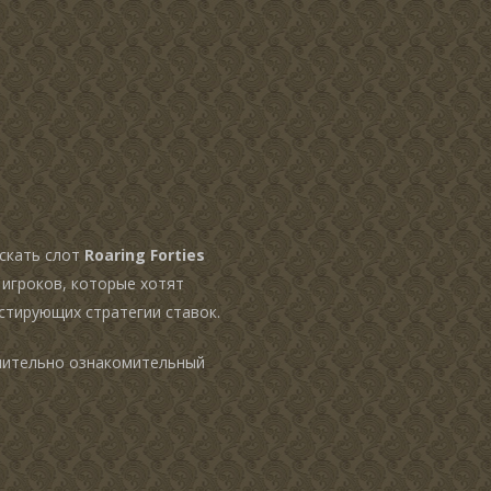
скать слот
Roaring Forties
 игроков, которые хотят
стирующих стратегии ставок.
ючительно ознакомительный