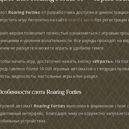
Слот
Roaring Forties
от разработчика
доступен в демонстрацио
апустить игру бесплатно на сайте
Grand Casino
без регистрации 
емо-версия позволяет полностью ознакомиться с игровым проц
ункциями и уровнем волатильности. Все раунды проходят на ви
ичем не рискуете и можете играть в удобном темпе.
тобы начать игру, достаточно нажать кнопку
«Играть»
. На пл
редставлено более 10 000 игровых автоматов от ведущих прова
лоты, видеослоты, настольные игры и live-раздел.
собенности слота Roaring Forties
гровой автомат
Roaring Forties
выполнен в фирменном стиле 
даптивный интерфейс, благодаря чему он корректно запускается
обильных устройствах.