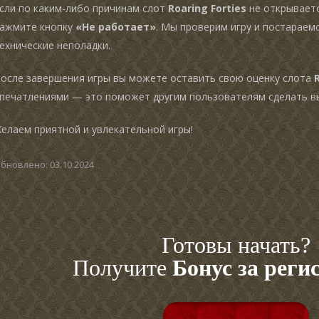
сли по каким-либо причинам слот
Roaring Forties
не открываетс
ажмите кнопку
«Не работает»
. Мы проверим игру и постараем
ехнические неполадки.
осле завершения игры вы можете оставить свою оценку слота
печатлениями — это поможет другим пользователям сделать в
елаем приятной и увлекательной игры!
бновлено:
03.10.2024
Готовы начать?
Получите
Бонус за рег