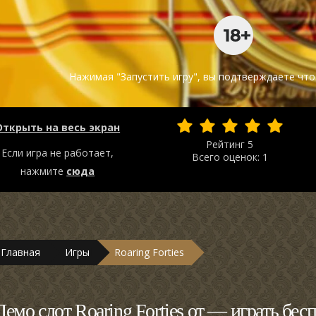
Нажимая "Запустить игру", вы подтверждаете что 
Открыть на весь экран
Рейтинг
5
Если игра не работает,
Всего оценок:
1
нажмите
сюда
Главная
Игры
Roaring Forties
Демо слот Roaring Forties от — играть бес