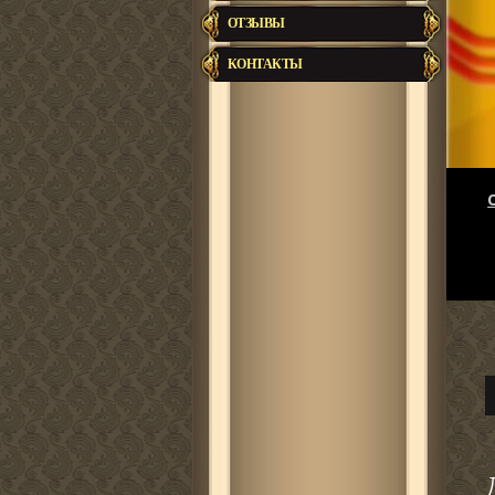
ОТЗЫВЫ
КОНТАКТЫ