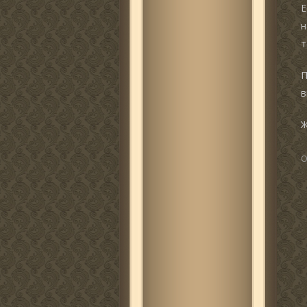
Е
н
т
П
в
Ж
О