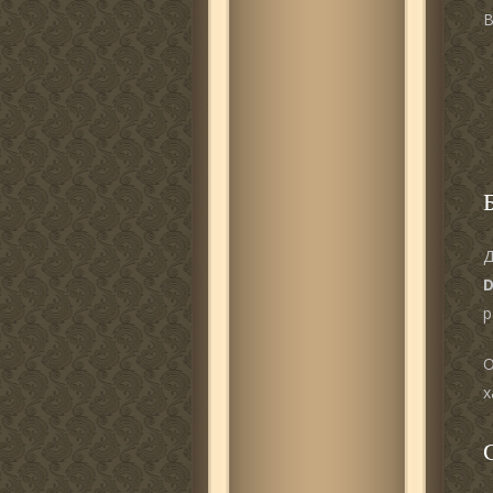
В
Д
D
р
О
х