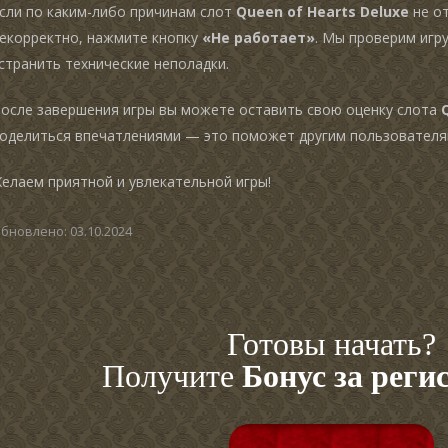
сли по каким-либо причинам слот
Queen of Hearts Deluxe
не о
екорректно, нажмите кнопку
«Не работает»
. Мы проверим игр
странить технические неполадки.
осле завершения игры вы можете оставить свою оценку слота
оделиться впечатлениями — это поможет другим пользователя
елаем приятной и увлекательной игры!
бновлено:
03.10.2024
Готовы начать?
Получите
Бонус за рег