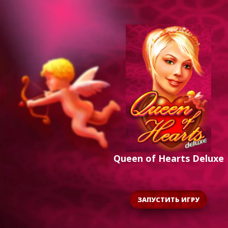
Queen of Hearts Deluxe
ЗАПУСТИТЬ ИГРУ