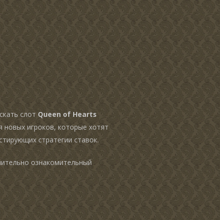
скать слот
Queen of Hearts
я новых игроков, которые хотят
стирующих стратегии ставок.
ючительно ознакомительный