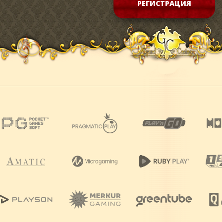
РЕГИСТРАЦИЯ