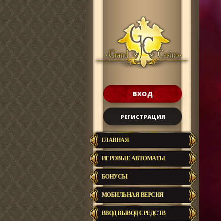
ВХОД
РЕГИСТРАЦИЯ
ГЛАВНАЯ
ИГРОВЫЕ АВТОМАТЫ
БОНУСЫ
МОБИЛЬНАЯ ВЕРСИЯ
ВВОД ВЫВОД СРЕДСТВ