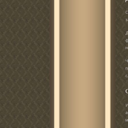
з
Д
ф
н
Ч
п
с
И
а
м