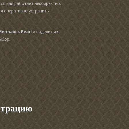
ся или работает некорректно,
ся оперативно устранить
Mermaid's Pearl
и поделиться
ыбор.
истрацию