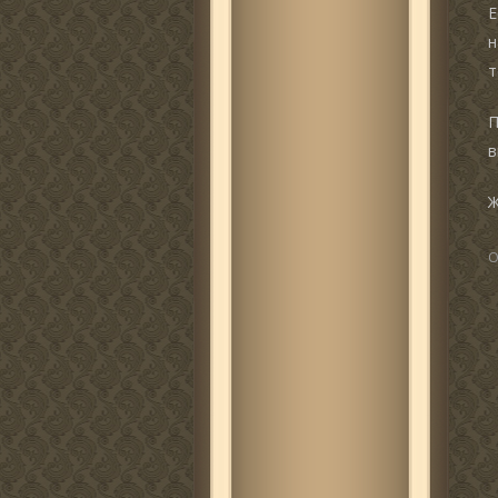
Е
н
т
П
в
Ж
О