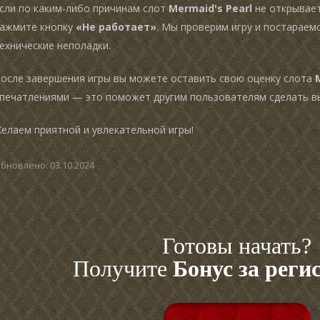
сли по каким-либо причинам слот
Mermaid's Pearl
не открывает
ажмите кнопку
«Не работает»
. Мы проверим игру и постараем
ехнические неполадки.
осле завершения игры вы можете оставить свою оценку слота
печатлениями — это поможет другим пользователям сделать в
елаем приятной и увлекательной игры!
бновлено:
03.10.2024
Готовы начать?
Получите
Бонус за рег