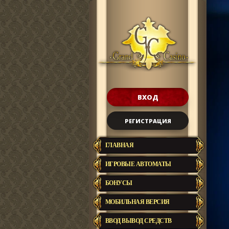
ВХОД
РЕГИСТРАЦИЯ
ГЛАВНАЯ
ИГРОВЫЕ АВТОМАТЫ
БОНУСЫ
МОБИЛЬНАЯ ВЕРСИЯ
ВВОД ВЫВОД СРЕДСТВ