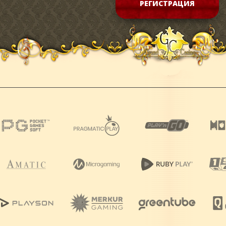
РЕГИСТРАЦИЯ