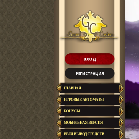
ВХОД
РЕГИСТРАЦИЯ
ГЛАВНАЯ
ИГРОВЫЕ АВТОМАТЫ
БОНУСЫ
МОБИЛЬНАЯ ВЕРСИЯ
ВВОД ВЫВОД СРЕДСТВ