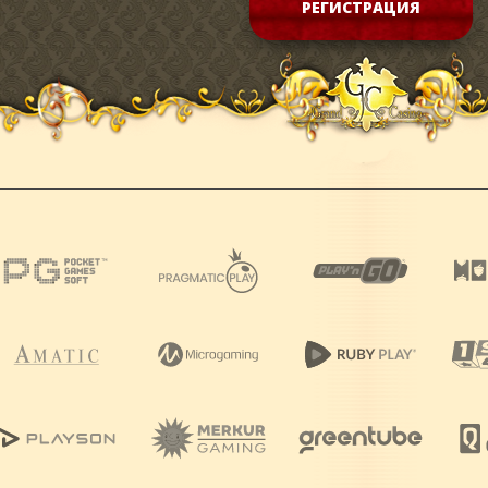
РЕГИСТРАЦИЯ