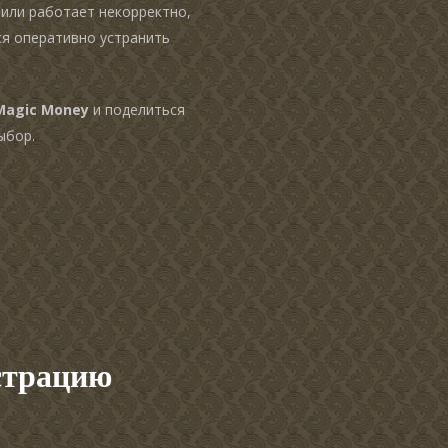
или работает некорректно,
ся оперативно устранить
Magic Money
и поделиться
ыбор.
истрацию