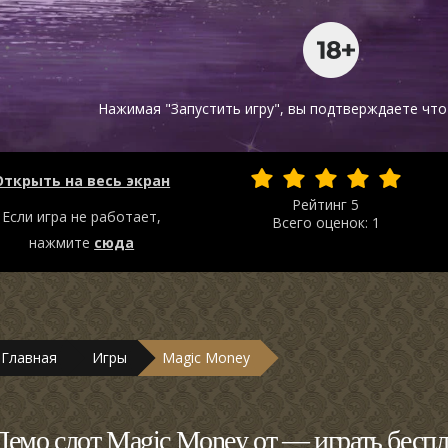
Нажимая "Запустить игру", вы подтверждаете что 
Открыть на весь экран
Рейтинг
5
Если игра не работает,
Всего оценок:
1
нажмите
сюда
Главная
Игры
Magic Money
Демо слот Magic Money от — играть беспл