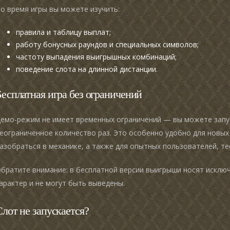
о время игры вы можете изучить:
правила и таблицу выплат;
работу бонусных раундов и специальных символов;
частоту выпадения выигрышных комбинаций;
поведение слота на длинной дистанции.
Бесплатная игра без ограничений
емо-режим не имеет временных ограничений — вы можете запу
еограниченное количество раз. Это особенно удобно для новых
азобраться в механике, а также для опытных пользователей, те
братите внимание: в бесплатной версии выигрыши носят искл
арактер и не могут быть выведены.
Слот не запускается?