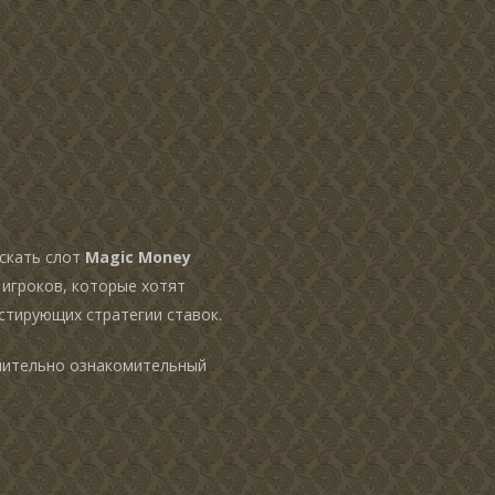
скать слот
Magic Money
 игроков, которые хотят
стирующих стратегии ставок.
ючительно ознакомительный