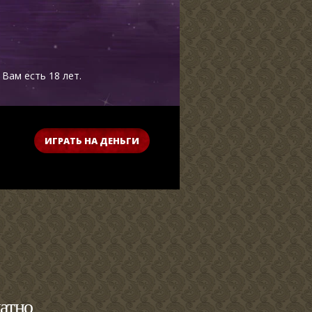
Вам есть 18 лет.
ИГРАТЬ НА ДЕНЬГИ
атно