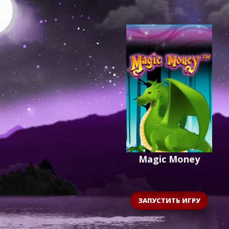
Magic Money
ЗАПУСТИТЬ ИГРУ