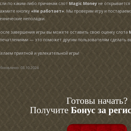
сли по каким-либо причинам слот
Magic Money
не открывается 
ажмите кнопку
«Не работает»
. Мы проверим игру и постараем
ехнические неполадки.
осле завершения игры вы можете оставить свою оценку слота
печатлениями — это поможет другим пользователям сделать в
елаем приятной и увлекательной игры!
бновлено:
03.10.2024
Готовы начать?
Получите
Бонус за рег