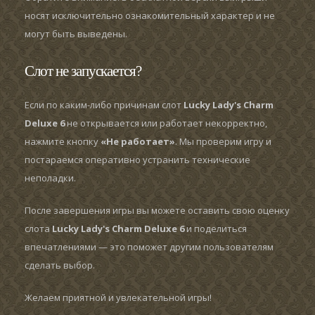
носят исключительно ознакомительный характер и не
могут быть выведены.
Слот не запускается?
Если по каким-либо причинам слот
Lucky Lady's Charm
Deluxe 6
не открывается или работает некорректно,
нажмите кнопку
«Не работает»
. Мы проверим игру и
постараемся оперативно устранить технические
неполадки.
После завершения игры вы можете оставить свою оценку
слота
Lucky Lady's Charm Deluxe 6
и поделиться
впечатлениями — это поможет другим пользователям
сделать выбор.
Желаем приятной и увлекательной игры!