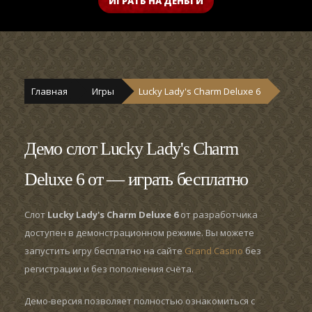
ИГРАТЬ НА ДЕНЬГИ
Главная
Игры
Lucky Lady's Charm Deluxe 6
Демо слот Lucky Lady's Charm
Deluxe 6 от — играть бесплатно
Слот
Lucky Lady's Charm Deluxe 6
от разработчика
доступен в демонстрационном режиме. Вы можете
запустить игру бесплатно на сайте
Grand Casino
без
регистрации и без пополнения счёта.
Демо-версия позволяет полностью ознакомиться с