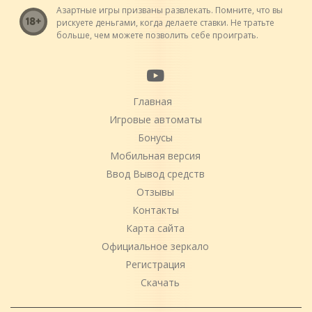
Азартные игры призваны развлекать. Помните, что вы
рискуете деньгами, когда делаете ставки. Не тратьте
больше, чем можете позволить себе проиграть.
Главная
Игровые автоматы
Бонусы
Мобильная версия
Ввод Вывод средств
Отзывы
Контакты
Карта сайта
Официальное зеркало
Регистрация
Скачать