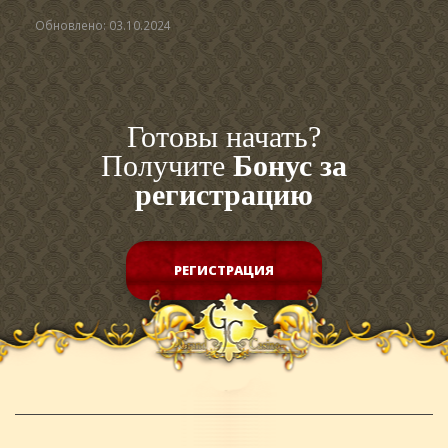
Обновлено:
03.10.2024
Готовы начать?
Получите
Бонус за
регистрацию
РЕГИСТРАЦИЯ