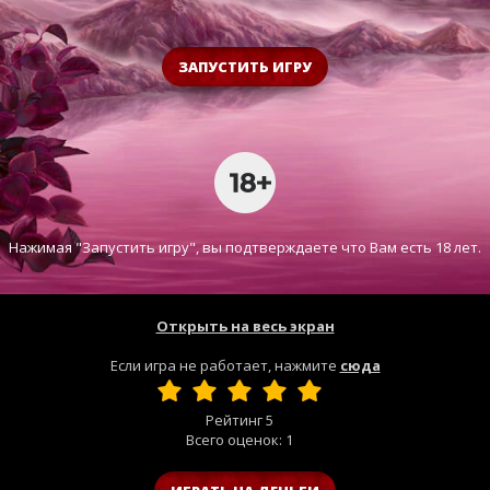
ЗАПУСТИТЬ ИГРУ
Нажимая "Запустить игру", вы подтверждаете что Вам есть 18 лет.
Открыть на весь экран
Если игра не работает, нажмите
сюда
Рейтинг
5
Всего оценок:
1