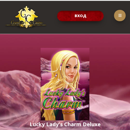
ВХОД
Lucky Lady's Charm Deluxe