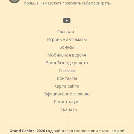
больше, чем можете позволить себе проиграть.
Главная
Игровые автоматы
Бонусы
Мобильная версия
Ввод Вывод средств
Отзывы
Контакты
Карта сайта
Официальное зеркало
Регистрация
Скачать
Grand Casino, 2026 год
работает в соответствии с законами об