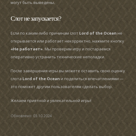
могут быть выведены.
Слот не запускается?
Если по каким-либо причинам слот
Lord of the Ocean
не
открывается или работает некорректно, нажмите кнопку
«Не работает»
. Мы проверим игру и постараемся
оперативно устранить технические неполадки.
После завершения игры вы можете оставить свою оценку
слота
Lord of the Ocean
и поделиться впечатлениями —
это поможет другим пользователям сделать выбор.
Желаем приятной и увлекательной игры!
Обновлено:
03.10.2024