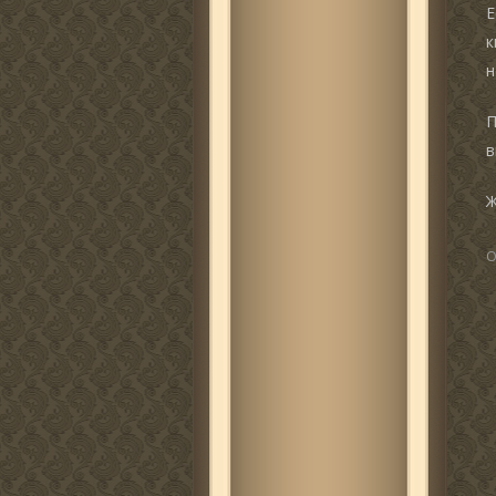
Е
к
н
П
в
Ж
О