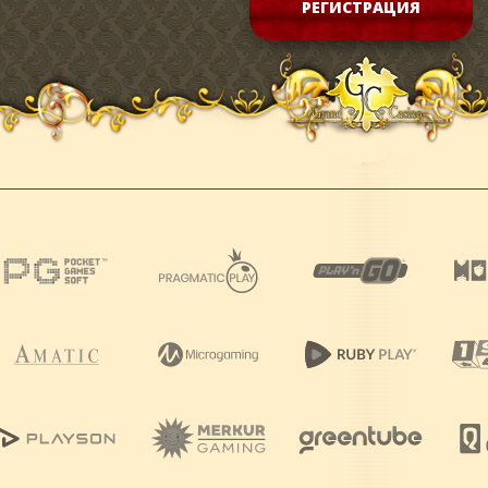
РЕГИСТРАЦИЯ