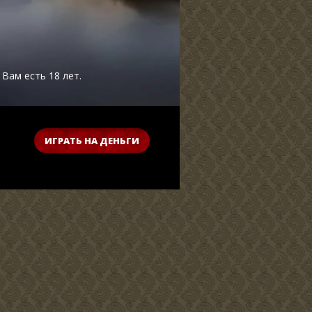
Вам есть 18 лет.
ИГРАТЬ НА ДЕНЬГИ