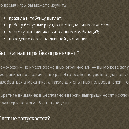
о время игры вы можете изучить:
правила и таблицу выплат;
работу бонусных раундов и специальных символов;
частоту выпадения выигрышных комбинаций;
поведение слота на длинной дистанции.
Бесплатная игра без ограничений
емо-режим не имеет временных ограничений — вы можете запу
еограниченное количество раз. Это особенно удобно для новых
азобраться в механике, а также для опытных пользователей, те
братите внимание: в бесплатной версии выигрыши носят искл
арактер и не могут быть выведены.
Слот не запускается?