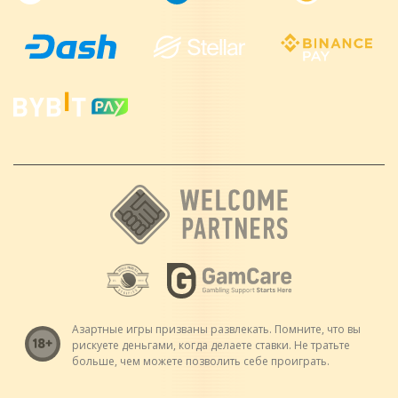
Азартные игры призваны развлекать. Помните, что вы
рискуете деньгами, когда делаете ставки. Не тратьте
больше, чем можете позволить себе проиграть.