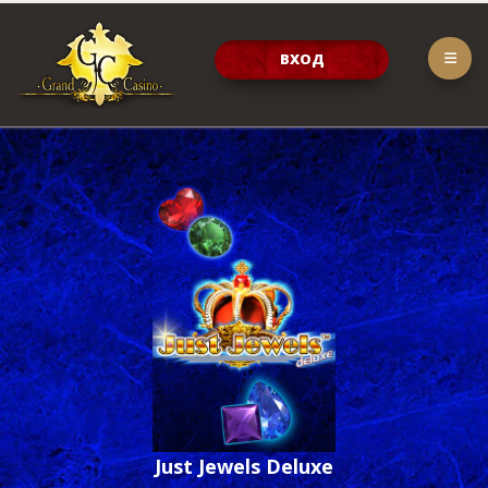
ВХОД
Just Jewels Deluxe