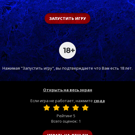
ЗАПУСТИТЬ ИГРУ
Нажимая "Запустить игру", вы подтверждаете что Вам есть 18 лет.
Открыть на весь экран
Если игра не работает, нажмите
сюда
Рейтинг
5
Всего оценок:
1