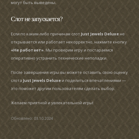
могут быть выведены.
Слот не запускается?
Если по каким-либо причинам слот
Just Jewels Deluxe
не
открывается или работает некорректно, нажмите кнопку
«Не работает»
. Мы проверим игру и постараемся
оперативно устранить технические неполадки.
После завершения игры вы можете оставить свою оценку
слота
Just Jewels Deluxe
и поделиться впечатлениями —
это поможет другим пользователям сделать выбор.
Желаем приятной и увлекательной игры!
Обновлено:
03.10.2024