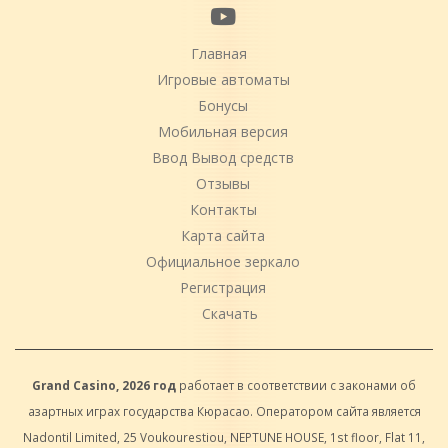
Главная
Игровые автоматы
Бонусы
Мобильная версия
Ввод Вывод средств
Отзывы
Контакты
Карта сайта
Официальное зеркало
Регистрация
Скачать
Grand Casino, 2026 год
работает в соответствии с законами об
азартных играх государства Кюрасао. Оператором сайта является
Nadontil Limited, 25 Voukourestiou, NEPTUNE HOUSE, 1st floor, Flat 11,