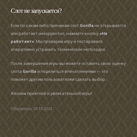
Слот не запускается?
Если по каким-либо причинам слот
Gorilla
не открывается
или работает некорректно, нажмите кнопку
«Не
работает»
. Мы проверим игру и постараемся
оперативно устранить технические неполадки.
После завершения игры вы можете оставить свою оценку
слота
Gorilla
и поделиться впечатлениями — это
поможет другим пользователям сделать выбор.
Желаем приятной и увлекательной игры!
Обновлено:
03.10.2024