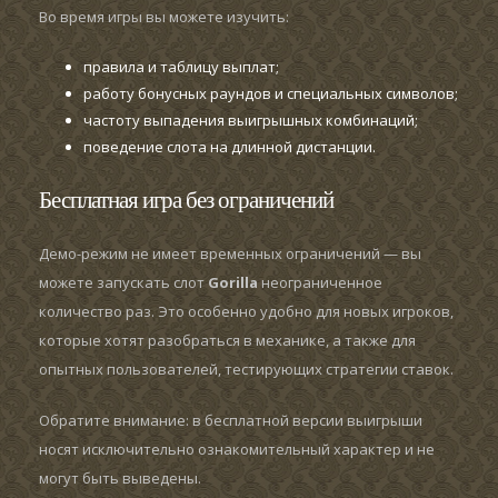
Во время игры вы можете изучить:
правила и таблицу выплат;
работу бонусных раундов и специальных символов;
частоту выпадения выигрышных комбинаций;
поведение слота на длинной дистанции.
Бесплатная игра без ограничений
Демо-режим не имеет временных ограничений — вы
можете запускать слот
Gorilla
неограниченное
количество раз. Это особенно удобно для новых игроков,
которые хотят разобраться в механике, а также для
опытных пользователей, тестирующих стратегии ставок.
Обратите внимание: в бесплатной версии выигрыши
носят исключительно ознакомительный характер и не
могут быть выведены.