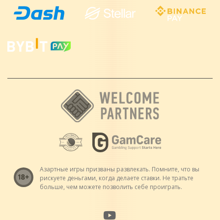
Азартные игры призваны развлекать. Помните, что вы
рискуете деньгами, когда делаете ставки. Не тратьте
больше, чем можете позволить себе проиграть.