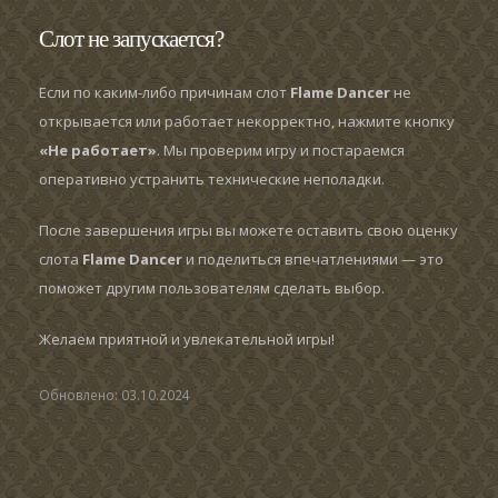
Слот не запускается?
Если по каким-либо причинам слот
Flame Dancer
не
открывается или работает некорректно, нажмите кнопку
«Не работает»
. Мы проверим игру и постараемся
оперативно устранить технические неполадки.
После завершения игры вы можете оставить свою оценку
слота
Flame Dancer
и поделиться впечатлениями — это
поможет другим пользователям сделать выбор.
Желаем приятной и увлекательной игры!
Обновлено:
03.10.2024