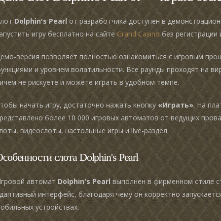
Слот
Dolphin's Pearl
от разработчика
доступен в демонстрацио
апустить игру бесплатно на сайте
Grand Casino
без регистрации 
емо-версия позволяет полностью ознакомиться с игровым проц
ункциями и уровнем волатильности. Все раунды проходят на ви
ичем не рискуете и можете играть в удобном темпе.
тобы начать игру, достаточно нажать кнопку
«Играть»
. На пл
редставлено более 10 000 игровых автоматов от ведущих прова
лоты, видеослоты, настольные игры и live-раздел.
собенности слота Dolphin's Pearl
гровой автомат
Dolphin's Pearl
выполнен в фирменном стиле с
даптивный интерфейс, благодаря чему он корректно запускается
обильных устройствах.