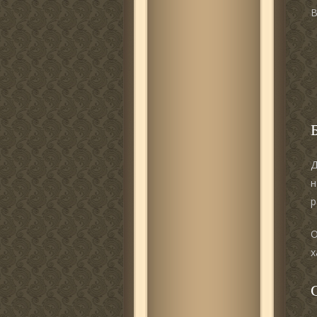
В
Д
н
р
О
х