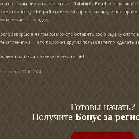
сли по каким-либо причинам слот
Dolphin's Pearl
не открываетс
ажмите кнопку
«Не работает»
. Мы проверим игру и постараем
ехнические неполадки.
осле завершения игры вы можете оставить свою оценку слота
печатлениями — это поможет другим пользователям сделать в
елаем приятной и увлекательной игры!
бновлено:
03.10.2024
Готовы начать?
Получите
Бонус за рег