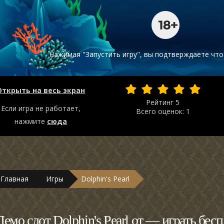
Нажимая "Запустить игру", вы подтверждаете что 
Открыть на весь экран
Рейтинг
5
Если игра не работает,
Всего оценок:
1
нажмите
сюда
Главная
Игры
Dolphin's Pearl
Демо слот Dolphin's Pearl от — играть бес