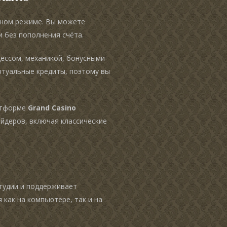
нном режиме. Вы можете
и без пополнения счёта.
ессом, механикой, бонусными
ртуальные кредиты, поэтому вы
атформе
Grand Casino
йдеров, включая классические
тудии
и поддерживает
 как на компьютере, так и на