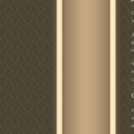
з
Д
ф
н
Ч
п
с
О
И
а
м