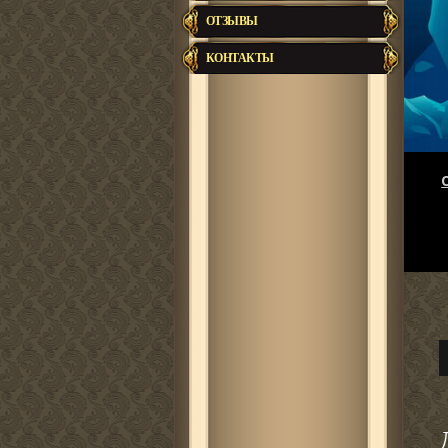
ОТЗЫВЫ
КОНТАКТЫ