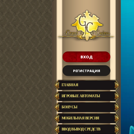
ВХОД
РЕГИСТРАЦИЯ
ГЛАВНАЯ
ИГРОВЫЕ АВТОМАТЫ
БОНУСЫ
МОБИЛЬНАЯ ВЕРСИЯ
ВВОД ВЫВОД СРЕДСТВ