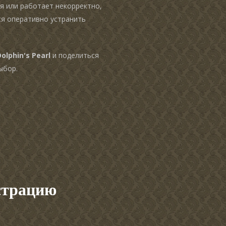
я или работает некорректно,
ся оперативно устранить
Dolphin's Pearl
и поделиться
ыбор.
истрацию