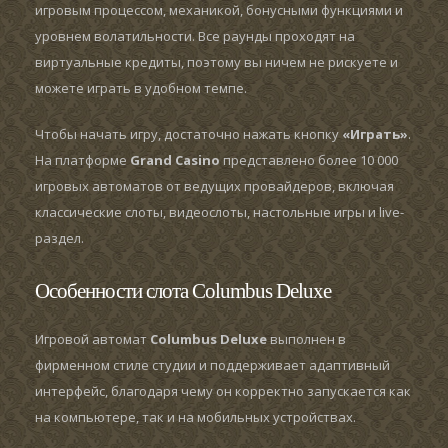
игровым процессом, механикой, бонусными функциями и
уровнем волатильности. Все раунды проходят на
виртуальные кредиты, поэтому вы ничем не рискуете и
можете играть в удобном темпе.
Чтобы начать игру, достаточно нажать кнопку
«Играть»
.
На платформе
Grand Casino
представлено более 10 000
игровых автоматов от ведущих провайдеров, включая
классические слоты, видеослоты, настольные игры и live-
раздел.
Особенности слота Columbus Deluxe
Игровой автомат
Columbus Deluxe
выполнен в
фирменном стиле студии
и поддерживает адаптивный
интерфейс, благодаря чему он корректно запускается как
на компьютере, так и на мобильных устройствах.