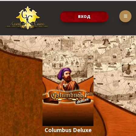
ВХОД
Columbus Deluxe