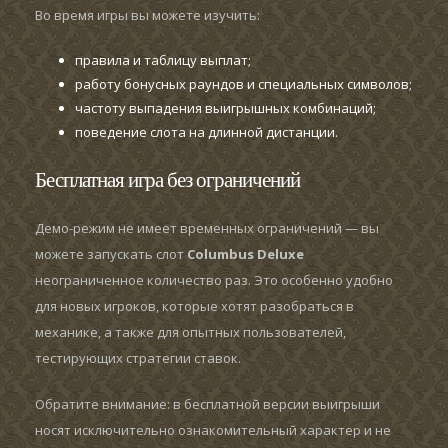
Во время игры вы можете изучить:
правила и таблицу выплат;
работу бонусных раундов и специальных символов;
частоту выпадения выигрышных комбинаций;
поведение слота на длинной дистанции.
Бесплатная игра без ограничений
Демо-режим не имеет временных ограничений — вы
можете запускать слот
Columbus Deluxe
неограниченное количество раз. Это особенно удобно
для новых игроков, которые хотят разобраться в
механике, а также для опытных пользователей,
тестирующих стратегии ставок.
Обратите внимание: в бесплатной версии выигрыши
носят исключительно ознакомительный характер и не