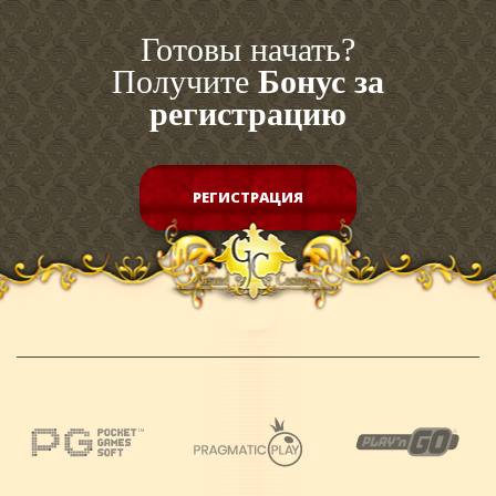
Готовы начать?
Получите
Бонус за
регистрацию
РЕГИСТРАЦИЯ