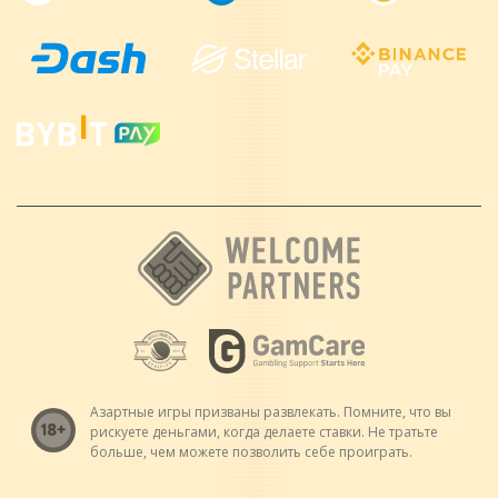
Азартные игры призваны развлекать. Помните, что вы
рискуете деньгами, когда делаете ставки. Не тратьте
больше, чем можете позволить себе проиграть.