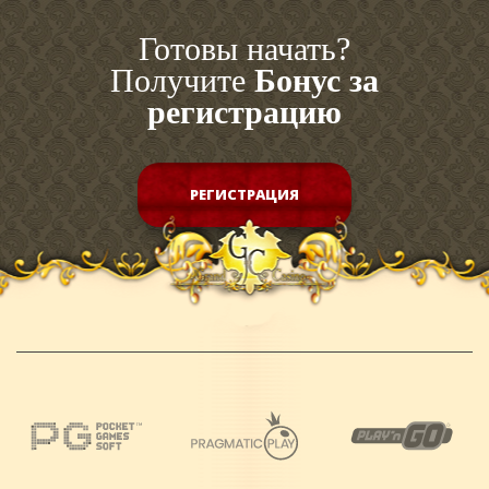
Готовы начать?
Получите
Бонус за
регистрацию
РЕГИСТРАЦИЯ