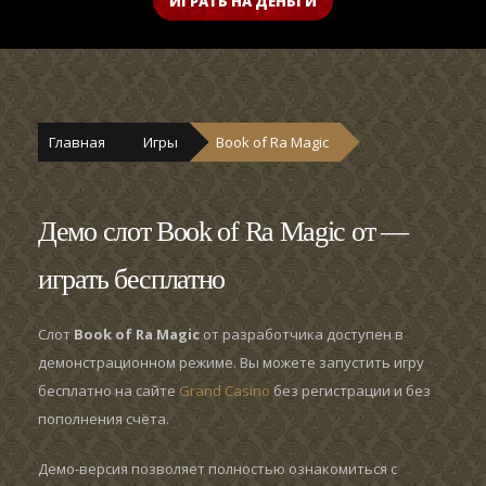
ИГРАТЬ НА ДЕНЬГИ
Главная
Игры
Book of Ra Magic
Демо слот Book of Ra Magic от —
играть бесплатно
Слот
Book of Ra Magic
от разработчика
доступен в
демонстрационном режиме. Вы можете запустить игру
бесплатно на сайте
Grand Casino
без регистрации и без
пополнения счёта.
Демо-версия позволяет полностью ознакомиться с