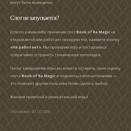
могут быть выведены.
Слот не запускается?
Если по каким-либо причинам слот
Book of Ra Magic
не
открывается или работает некорректно, нажмите кнопку
«Не работает»
. Мы проверим игру и постараемся
оперативно устранить технические неполадки.
После завершения игры вы можете оставить свою оценку
слота
Book of Ra Magic
и поделиться впечатлениями —
это поможет другим пользователям сделать выбор.
Желаем приятной и увлекательной игры!
Обновлено:
03.10.2024