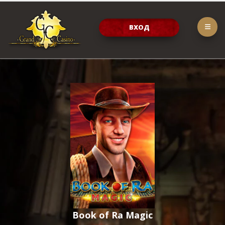
ВХОД
Book of Ra Magic