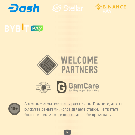
Азартные игры призваны развлекать. Помните, что вы
рискуете деньгами, когда делаете ставки. Не тратьте
больше, чем можете позволить себе проиграть.