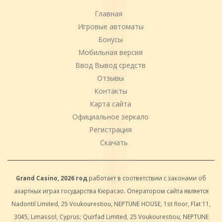
Главная
Игровые автоматы
Бонусы
Мобильная версия
Ввод Вывод средств
Отзывы
Контакты
Карта сайта
Официальное зеркало
Регистрация
Скачать
Grand Casino, 2026 год
работает в соответствии с законами об
азартных играх государства Кюрасао. Оператором сайта является
Nadontil Limited, 25 Voukourestiou, NEPTUNE HOUSE, 1st floor, Flat 11,
3045, Limassol, Cyprus; Quirfad Limited, 25 Voukourestiou, NEPTUNE