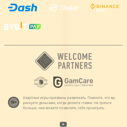
Азартные игры призваны развлекать. Помните, что вы
рискуете деньгами, когда делаете ставки. Не тратьте
больше, чем можете позволить себе проиграть.