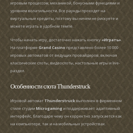
игровым процессом, механикой, бонусными функциями и
уровнем волатильности. Все раунды проходят на
виртуальные кредиты, поэтому вы ничем не рискуете и
можете играть в удобном темпе.
Чтобы начать игру, достаточно нажать кнопку
«Играть»
.
На платформе
Grand Casino
представлено более 10 000
игровых автоматов от ведущих провайдеров, включая
классические слоты, видеослоты, настольные игры и live-
раздел.
Особенности слота Thunderstruck
Игровой автомат
Thunderstruck
выполнен в фирменном
стиле студии
Microgaming
и поддерживает адаптивный
интерфейс, благодаря чему он корректно запускается как
на компьютере, так и на мобильных устройствах.