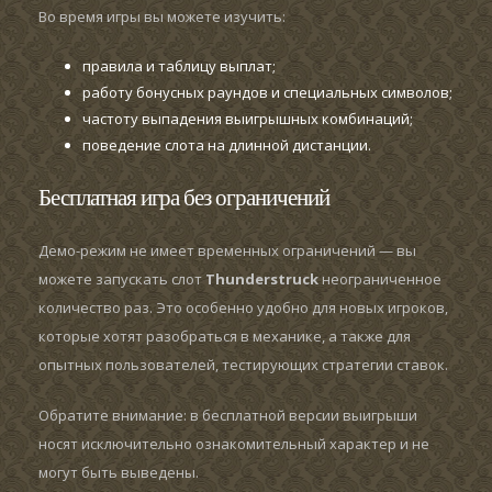
Во время игры вы можете изучить:
правила и таблицу выплат;
работу бонусных раундов и специальных символов;
частоту выпадения выигрышных комбинаций;
поведение слота на длинной дистанции.
Бесплатная игра без ограничений
Демо-режим не имеет временных ограничений — вы
можете запускать слот
Thunderstruck
неограниченное
количество раз. Это особенно удобно для новых игроков,
которые хотят разобраться в механике, а также для
опытных пользователей, тестирующих стратегии ставок.
Обратите внимание: в бесплатной версии выигрыши
носят исключительно ознакомительный характер и не
могут быть выведены.