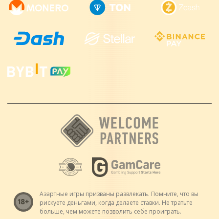
Азартные игры призваны развлекать. Помните, что вы
рискуете деньгами, когда делаете ставки. Не тратьте
больше, чем можете позволить себе проиграть.