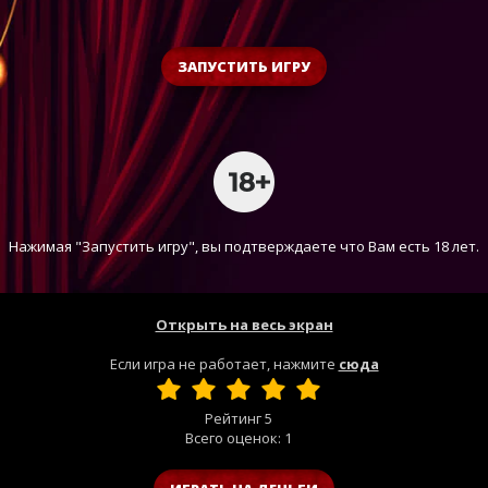
ЗАПУСТИТЬ ИГРУ
Нажимая "Запустить игру", вы подтверждаете что Вам есть 18 лет.
Открыть на весь экран
Если игра не работает, нажмите
сюда
Рейтинг
5
Всего оценок:
1