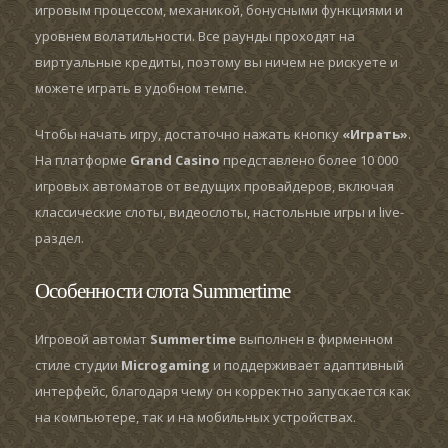
игровым процессом, механикой, бонусными функциями и
уровнем волатильности. Все раунды проходят на
виртуальные кредиты, поэтому вы ничем не рискуете и
можете играть в удобном темпе.
Чтобы начать игру, достаточно нажать кнопку
«Играть»
.
На платформе
Grand Casino
представлено более 10 000
игровых автоматов от ведущих провайдеров, включая
классические слоты, видеослоты, настольные игры и live-
раздел.
Особенности слота Summertime
Игровой автомат
Summertime
выполнен в фирменном
стиле студии
Microgaming
и поддерживает адаптивный
интерфейс, благодаря чему он корректно запускается как
на компьютере, так и на мобильных устройствах.