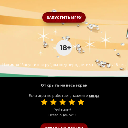
ЗАПУСТИТЬ ИГРУ
Нажимая "Запустить игру", вы подтверждаете что Вам есть 18 лет.
Открыть на весь экран
Если игра не работает, нажмите
сюда
Рейтинг
5
Всего оценок:
1