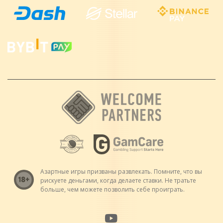
Азартные игры призваны развлекать. Помните, что вы
рискуете деньгами, когда делаете ставки. Не тратьте
больше, чем можете позволить себе проиграть.