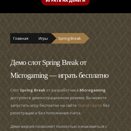
ИГРАТЬ НА ДЕНЬГИ
Главная
Игры
Spring Break
Демо слот Spring Break от
Microgaming — играть бесплатно
Слот
Spring Break
от разработчика
Microgaming
доступен в демонстрационном режиме. Вы можете
запустить игру бесплатно на сайте
Grand Casino
без
регистрации и без пополнения счёта.
Демо-версия позволяет полностью ознакомиться с