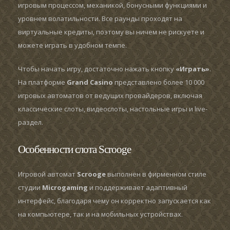
игровым процессом, механикой, бонусными функциями и
уровнем волатильности. Все раунды проходят на
виртуальные кредиты, поэтому вы ничем не рискуете и
можете играть в удобном темпе.
Чтобы начать игру, достаточно нажать кнопку
«Играть»
.
На платформе
Grand Casino
представлено более 10 000
игровых автоматов от ведущих провайдеров, включая
классические слоты, видеослоты, настольные игры и live-
раздел.
Особенности слота Scrooge
Игровой автомат
Scrooge
выполнен в фирменном стиле
студии
Microgaming
и поддерживает адаптивный
интерфейс, благодаря чему он корректно запускается как
на компьютере, так и на мобильных устройствах.