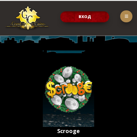
ВХОД
Scrooge