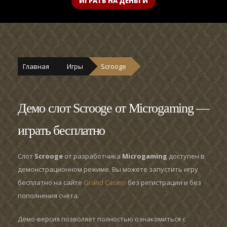
ИГРАТЬ НА ДЕНЬГИ
Главная
Игры
Scrooge
Демо слот Scrooge от Microgaming —
играть бесплатно
Слот
Scrooge
от разработчика
Microgaming
доступен в
демонстрационном режиме. Вы можете запустить игру
бесплатно на сайте
Grand Casino
без регистрации и без
пополнения счёта.
Демо-версия позволяет полностью ознакомиться с