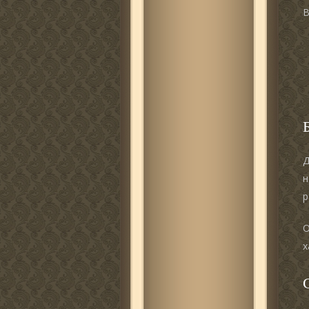
В
Д
н
р
О
х