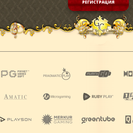
РЕГИСТРАЦИЯ