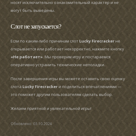
носят исключительно ознакомительный характер и не
могут быть выведены.
Слот не запускается?
Если по каким-либо причинам слот
Lucky Firecracker
не
открывается или работает некорректно, нажмите кнопку
«Не работает»
. Мы проверим игру и постараемся
оперативно устранить технические неполадки.
После завершения игры вы можете оставить свою оценку
слота
Lucky Firecracker
и поделиться впечатлениями —
это поможет другим пользователям сделать выбор.
Желаем приятной и увлекательной игры!
Обновлено:
03.10.2024