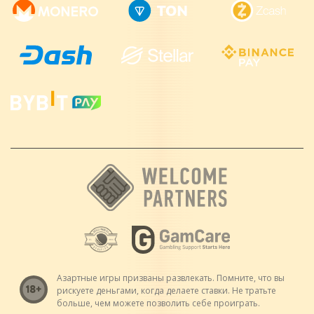
Азартные игры призваны развлекать. Помните, что вы
рискуете деньгами, когда делаете ставки. Не тратьте
больше, чем можете позволить себе проиграть.