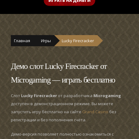
ИГРАТЬ НА ДЕНЬГИ
Главная
Игры
Lucky Firecracker
Демо слот Lucky Firecracker от
Microgaming — играть бесплатно
Слот
Lucky Firecracker
от разработчика
Microgaming
доступен в демонстрационном режиме. Вы можете
запустить игру бесплатно на сайте
Grand Casino
без
регистрации и без пополнения счёта.
Демо-версия позволяет полностью ознакомиться с