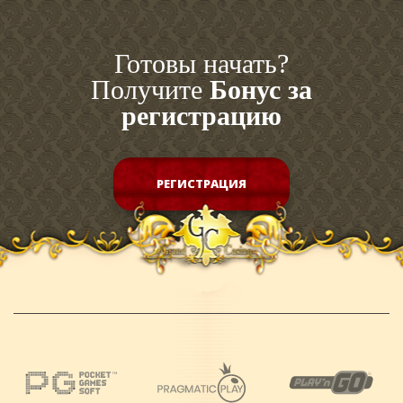
Готовы начать?
Получите
Бонус за
регистрацию
РЕГИСТРАЦИЯ