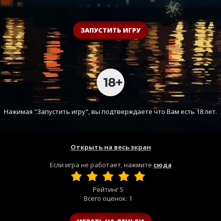
ЗАПУСТИТЬ ИГРУ
Нажимая "Запустить игру", вы подтверждаете что Вам есть 18 лет.
Открыть на весь экран
Если игра не работает, нажмите
сюда
Рейтинг
5
Всего оценок:
1