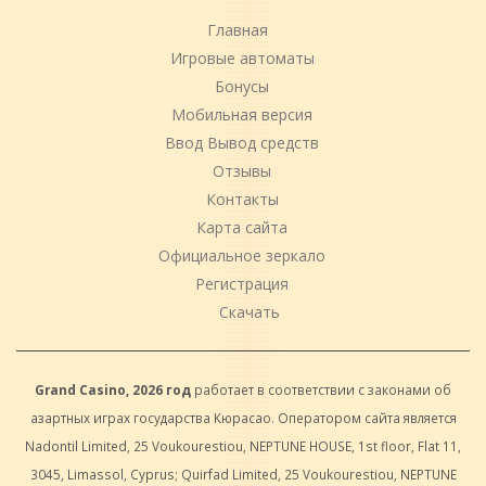
Главная
Игровые автоматы
Бонусы
Мобильная версия
Ввод Вывод средств
Отзывы
Контакты
Карта сайта
Официальное зеркало
Регистрация
Скачать
Grand Casino, 2026 год
работает в соответствии с законами об
азартных играх государства Кюрасао. Оператором сайта является
Nadontil Limited, 25 Voukourestiou, NEPTUNE HOUSE, 1st floor, Flat 11,
3045, Limassol, Cyprus; Quirfad Limited, 25 Voukourestiou, NEPTUNE