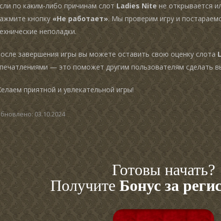
сли по каким-либо причинам слот
Ladies Nite
не открывается и
ажмите кнопку
«Не работает»
. Мы проверим игру и постараем
ехнические неполадки.
осле завершения игры вы можете оставить свою оценку слота
печатлениями — это поможет другим пользователям сделать в
елаем приятной и увлекательной игры!
бновлено:
03.10.2024
Готовы начать?
Получите
Бонус за рег