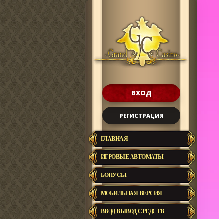
ВХОД
РЕГИСТРАЦИЯ
ГЛАВНАЯ
ИГРОВЫЕ АВТОМАТЫ
БОНУСЫ
МОБИЛЬНАЯ ВЕРСИЯ
ВВОД ВЫВОД СРЕДСТВ