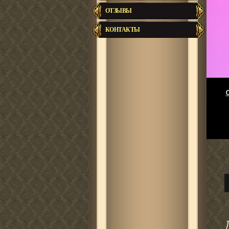
ОТЗЫВЫ
КОНТАКТЫ