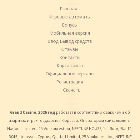
Главная
Игровые автоматы
Бонусы
Мобильная версия
Ввод Вывод средств
Отзывы
Контакты
Карта сайта
Официальное зеркало
Регистрация
Скачать
Grand Casino, 2026 год
работает в соответствии с законами об
азартных играх государства Кюрасао. Оператором сайта является
Nadontil Limited, 25 Voukourestiou, NEPTUNE HOUSE, 1st floor, Flat 11,
3045, Limassol, Cyprus; Quirfad Limited, 25 Voukourestiou, NEPTUNE