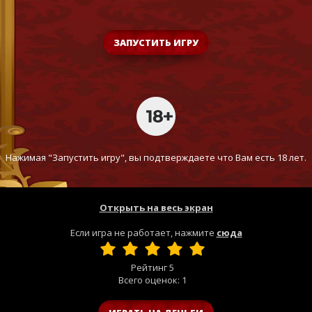
ЗАПУСТИТЬ ИГРУ
Нажимая "Запустить игру", вы подтверждаете что Вам есть 18 лет.
Открыть на весь экран
Если игра не работает, нажмите
сюда
Рейтинг
5
Всего оценок:
1