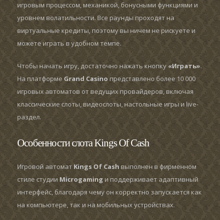
игровым процессом, механикой, бонусными функциями и
уровнем волатильности. Все раунды проходят на
виртуальные кредиты, поэтому вы ничем не рискуете и
можете играть в удобном темпе.
Чтобы начать игру, достаточно нажать кнопку
«Играть»
.
На платформе
Grand Casino
представлено более 10 000
игровых автоматов от ведущих провайдеров, включая
классические слоты, видеослоты, настольные игры и live-
раздел.
Особенности слота Kings Of Cash
Игровой автомат
Kings Of Cash
выполнен в фирменном
стиле студии
Microgaming
и поддерживает адаптивный
интерфейс, благодаря чему он корректно запускается как
на компьютере, так и на мобильных устройствах.