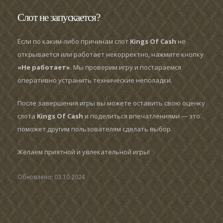
Слот не запускается?
Если по каким-либо причинам слот
Kings Of Cash
не
открывается или работает некорректно, нажмите кнопку
«Не работает»
. Мы проверим игру и постараемся
оперативно устранить технические неполадки.
После завершения игры вы можете оставить свою оценку
слота
Kings Of Cash
и поделиться впечатлениями — это
поможет другим пользователям сделать выбор.
Желаем приятной и увлекательной игры!
Обновлено:
03.10.2024