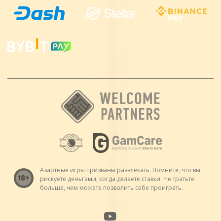
Азартные игры призваны развлекать. Помните, что вы
рискуете деньгами, когда делаете ставки. Не тратьте
больше, чем можете позволить себе проиграть.