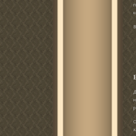
п
к
В
Д
н
р
О
х