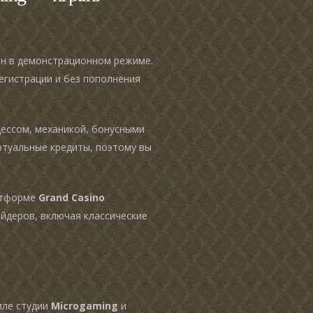
н в демонстрационном режиме.
егистрации и без пополнения
ессом, механикой, бонусными
ртуальные кредиты, поэтому вы
атформе
Grand Casino
йдеров, включая классические
иле студии
Microgaming
и