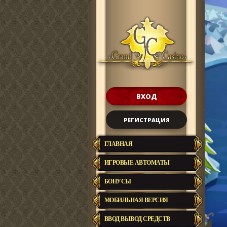
ВХОД
РЕГИСТРАЦИЯ
ГЛАВНАЯ
ИГРОВЫЕ АВТОМАТЫ
БОНУСЫ
МОБИЛЬНАЯ ВЕРСИЯ
ВВОД ВЫВОД СРЕДСТВ