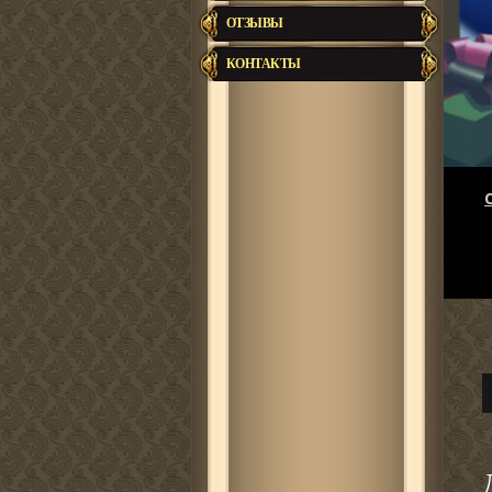
ОТЗЫВЫ
КОНТАКТЫ