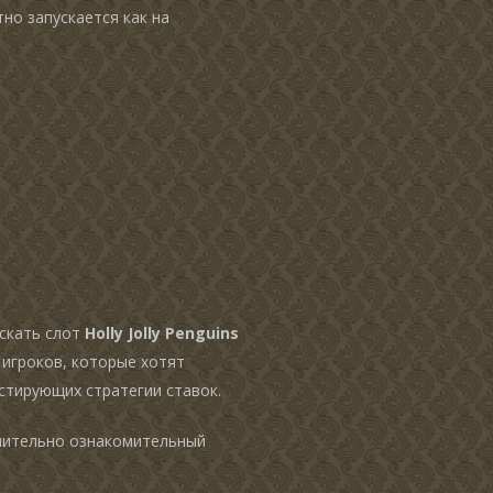
но запускается как на
скать слот
Holly Jolly Penguins
 игроков, которые хотят
стирующих стратегии ставок.
ючительно ознакомительный