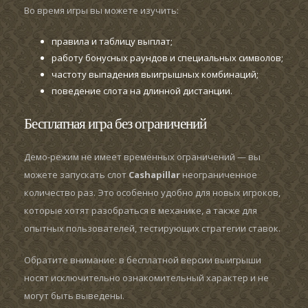
Во время игры вы можете изучить:
правила и таблицу выплат;
работу бонусных раундов и специальных символов;
частоту выпадения выигрышных комбинаций;
поведение слота на длинной дистанции.
Бесплатная игра без ограничений
Демо-режим не имеет временных ограничений — вы
можете запускать слот
Cashapillar
неограниченное
количество раз. Это особенно удобно для новых игроков,
которые хотят разобраться в механике, а также для
опытных пользователей, тестирующих стратегии ставок.
Обратите внимание: в бесплатной версии выигрыши
носят исключительно ознакомительный характер и не
могут быть выведены.