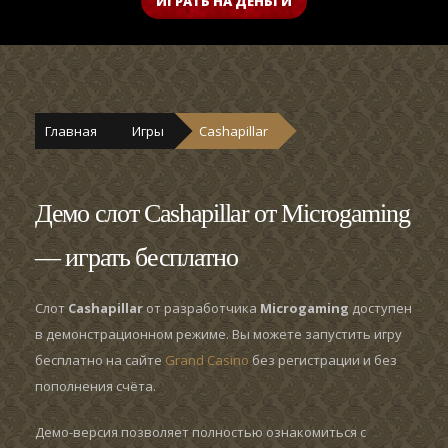
ИГРАТЬ НА ДЕНЬГИ
Главная
Игры
Cashapillar
Демо слот Cashapillar от Microgaming
— играть бесплатно
Слот
Cashapillar
от разработчика
Microgaming
доступен
в демонстрационном режиме. Вы можете запустить игру
бесплатно на сайте
Grand Casino
без регистрации и без
пополнения счёта.
Демо-версия позволяет полностью ознакомиться с