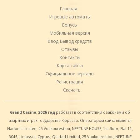
Главная
Игровые автоматы
Бонусы
Мобильная версия
Ввод Вывод средств
Отзывы
Контакты
Карта сайта
Официальное зеркало
Регистрация
Скачать
Grand Casino, 2026 год
работает в соответствии с законами об
азартных играх государства Кюрасао. Оператором сайта является
Nadontil Limited, 25 Voukourestiou, NEPTUNE HOUSE, 1st floor, Flat 11,
3045, Limassol, Cyprus; Quirfad Limited, 25 Voukourestiou, NEPTUNE