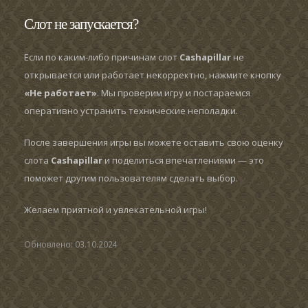
Слот не запускается?
Если по каким-либо причинам слот
Cashapillar
не
открывается или работает некорректно, нажмите кнопку
«Не работает»
. Мы проверим игру и постараемся
оперативно устранить технические неполадки.
После завершения игры вы можете оставить свою оценку
слота
Cashapillar
и поделиться впечатлениями — это
поможет другим пользователям сделать выбор.
Желаем приятной и увлекательной игры!
Обновлено:
03.10.2024