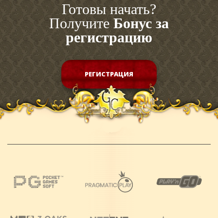
Готовы начать?
Получите
Бонус за
регистрацию
РЕГИСТРАЦИЯ