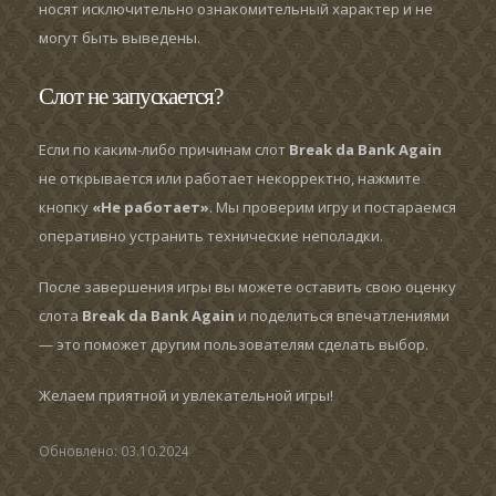
носят исключительно ознакомительный характер и не
могут быть выведены.
Слот не запускается?
Если по каким-либо причинам слот
Break da Bank Again
не открывается или работает некорректно, нажмите
кнопку
«Не работает»
. Мы проверим игру и постараемся
оперативно устранить технические неполадки.
После завершения игры вы можете оставить свою оценку
слота
Break da Bank Again
и поделиться впечатлениями
— это поможет другим пользователям сделать выбор.
Желаем приятной и увлекательной игры!
Обновлено:
03.10.2024