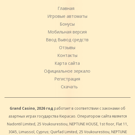
Главная
Игровые автоматы
Бонусы
Мобильная версия
Ввод Вывод средств
Отзывы
Контакты
Карта сайта
Официальное зеркало
Регистрация
Скачать
Grand Casino, 2026 год
работает в соответствии с законами об
азартных играх государства Кюрасао. Оператором сайта является
Nadontil Limited, 25 Voukourestiou, NEPTUNE HOUSE, 1st floor, Flat 11,
3045, Limassol, Cyprus; Quirfad Limited, 25 Voukourestiou, NEPTUNE