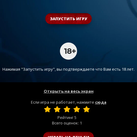
ЗАПУСТИТЬ ИГРУ
Нажимая "Запустить игру", вы подтверждаете что Вам есть 18 лет.
Открыть на весь экран
Если игра не работает, нажмите
сюда
Рейтинг
5
Всего оценок:
1