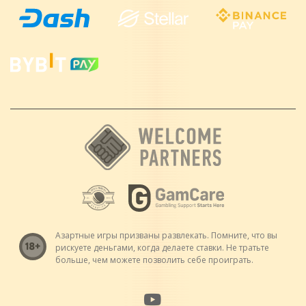
Азартные игры призваны развлекать. Помните, что вы
рискуете деньгами, когда делаете ставки. Не тратьте
больше, чем можете позволить себе проиграть.