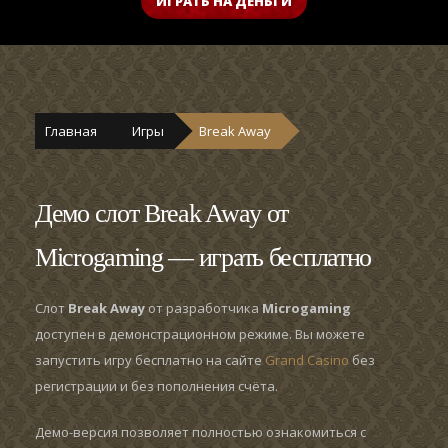
ИГРАТЬ НА ДЕНЬГИ
Главная
Игры
Break Away
Демо слот Break Away от
Microgaming — играть бесплатно
Слот
Break Away
от разработчика
Microgaming
доступен в демонстрационном режиме. Вы можете
запустить игру бесплатно на сайте
Grand Casino
без
регистрации и без пополнения счёта.
Демо-версия позволяет полностью ознакомиться с