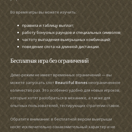
Во время игры вы можете изучить:
правила и таблицу выплат;
работу бонусных раундов и специальных символов;
частоту выпадения выигрышных комбинаций;
поведение слота на длинной дистанции.
Бесплатная игра без ограничений
Демо-режим не имеет временных ограничений — вы
можете запускать слот
Beautiful Bones
неограниченное
количество раз. Это особенно удобно для новых игроков,
которые хотят разобраться в механике, а также для
опытных пользователей, тестирующих стратегии ставок.
Обратите внимание: в бесплатной версии выигрыши
носят исключительно ознакомительный характер и не