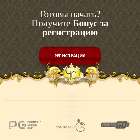
Готовы начать?
Получите
Бонус за
регистрацию
РЕГИСТРАЦИЯ