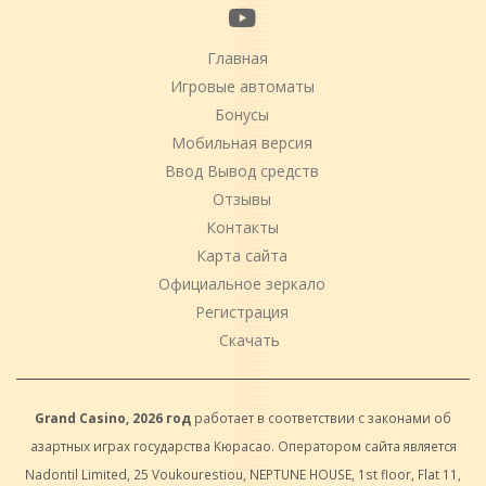
Главная
Игровые автоматы
Бонусы
Мобильная версия
Ввод Вывод средств
Отзывы
Контакты
Карта сайта
Официальное зеркало
Регистрация
Скачать
Grand Casino, 2026 год
работает в соответствии с законами об
азартных играх государства Кюрасао. Оператором сайта является
Nadontil Limited, 25 Voukourestiou, NEPTUNE HOUSE, 1st floor, Flat 11,