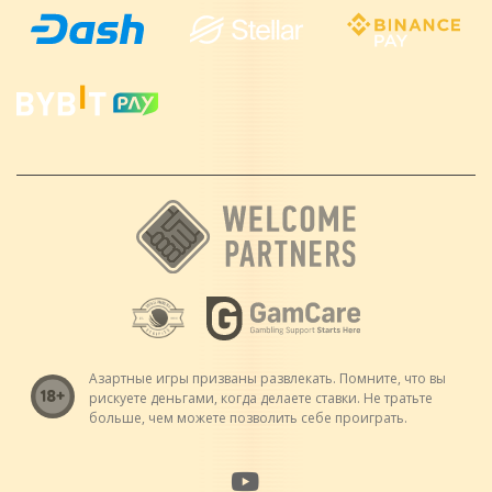
Азартные игры призваны развлекать. Помните, что вы
рискуете деньгами, когда делаете ставки. Не тратьте
больше, чем можете позволить себе проиграть.