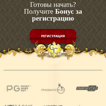
Готовы начать?
Получите
Бонус за
регистрацию
РЕГИСТРАЦИЯ