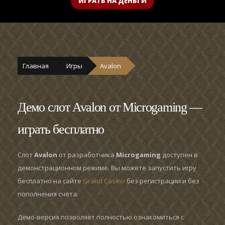
ИГРАТЬ НА ДЕНЬГИ
Главная
Игры
Avalon
Демо слот Avalon от Microgaming —
играть бесплатно
Слот
Avalon
от разработчика
Microgaming
доступен в
демонстрационном режиме. Вы можете запустить игру
бесплатно на сайте
Grand Casino
без регистрации и без
пополнения счёта.
Демо-версия позволяет полностью ознакомиться с