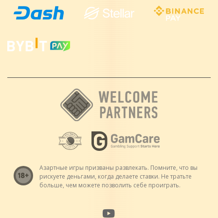
Азартные игры призваны развлекать. Помните, что вы
рискуете деньгами, когда делаете ставки. Не тратьте
больше, чем можете позволить себе проиграть.