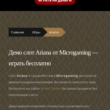
ИГРАТЬ НА ДЕНЬГИ
Главная
Игры
Ariana
Демо слот Ariana от Microgaming —
играть бесплатно
Слот
Ariana
от разработчика
Microgaming
доступен в
демонстрационном режиме. Вы можете запустить игру
бесплатно на сайте
Grand Casino
без регистрации и без
пополнения счёта.
Демо-версия позволяет полностью ознакомиться с