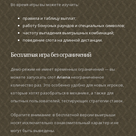
Во время игры вы можете изучить:
правила и таблицу выплат;
работу бонусных раундов и специальных символов;
частоту выпадения выигрышных комбинаций;
поведение слота на длинной дистанции.
Бесплатная игра без ограничений
Демо-режим не имеет временных ограничений — вы
можете запускать слот
Ariana
неограниченное
количество раз. Это особенно удобно для новых игроков,
которые хотят разобраться в механике, а также для
опытных пользователей, тестирующих стратегии ставок.
Обратите внимание: в бесплатной версии выигрыши
носят исключительно ознакомительный характер и не
могут быть выведены.