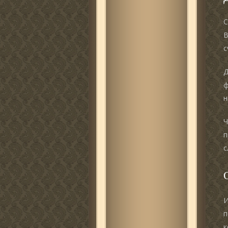
В
с
Д
ф
н
Ч
п
с
И
п
к