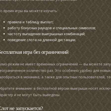
о время игры вы можете изучить:
правила и таблицу выплат;
работу бонусных раундов и специальных символов;
частоту выпадения выигрышных комбинаций;
поведение слота на длинной дистанции.
Бесплатная игра без ограничений
емо-режим не имеет временных ограничений — вы можете запу
еограниченное количество раз. Это особенно удобно для новых
азобраться в механике, а также для опытных пользователей, те
братите внимание: в бесплатной версии выигрыши носят искл
арактер и не могут быть выведены.
Слот не запускается?