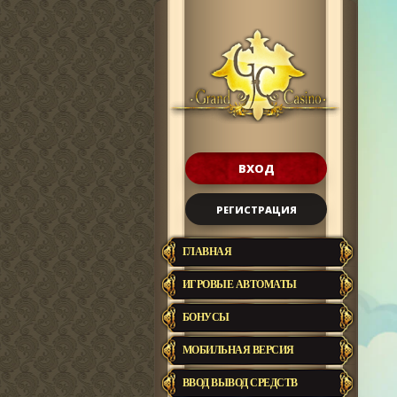
ВХОД
РЕГИСТРАЦИЯ
ГЛАВНАЯ
ИГРОВЫЕ АВТОМАТЫ
БОНУСЫ
МОБИЛЬНАЯ ВЕРСИЯ
ВВОД ВЫВОД СРЕДСТВ