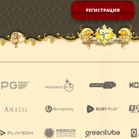
РЕГИСТРАЦИЯ