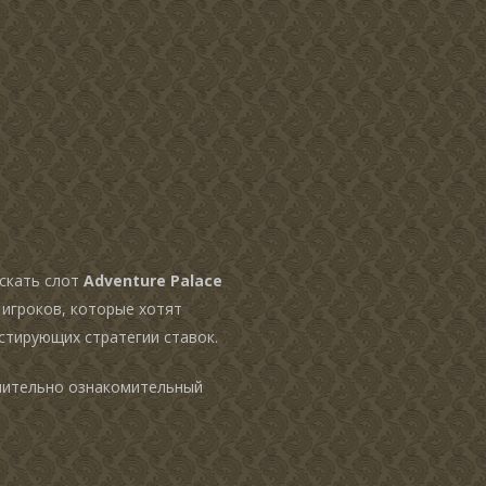
скать слот
Adventure Palace
 игроков, которые хотят
стирующих стратегии ставок.
ючительно ознакомительный