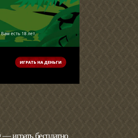
Вам есть 18 лет.
ИГРАТЬ НА ДЕНЬГИ
g — играть бесплатно