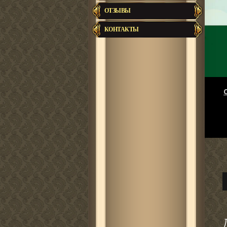
ОТЗЫВЫ
КОНТАКТЫ