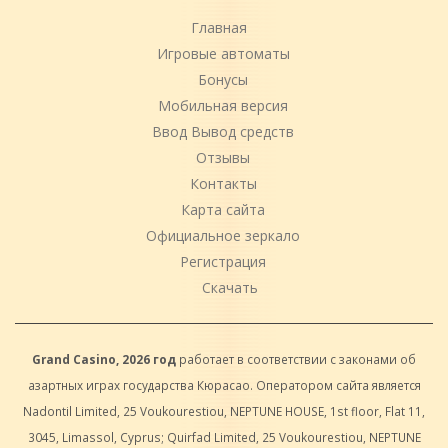
Главная
Игровые автоматы
Бонусы
Мобильная версия
Ввод Вывод средств
Отзывы
Контакты
Карта сайта
Официальное зеркало
Регистрация
Скачать
Grand Casino, 2026 год
работает в соответствии с законами об
азартных играх государства Кюрасао. Оператором сайта является
Nadontil Limited, 25 Voukourestiou, NEPTUNE HOUSE, 1st floor, Flat 11,
3045, Limassol, Cyprus; Quirfad Limited, 25 Voukourestiou, NEPTUNE