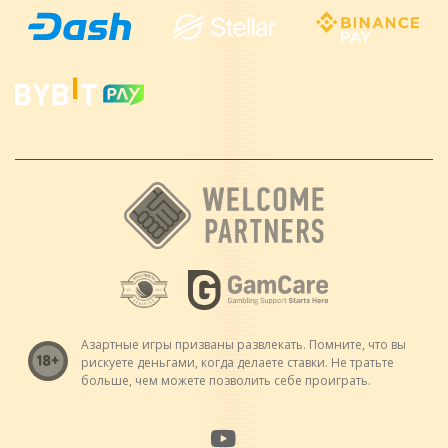
Азартные игры призваны развлекать. Помните, что вы
рискуете деньгами, когда делаете ставки. Не тратьте
больше, чем можете позволить себе проиграть.