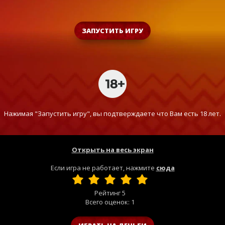
ЗАПУСТИТЬ ИГРУ
Нажимая "Запустить игру", вы подтверждаете что Вам есть 18 лет.
Открыть на весь экран
Если игра не работает, нажмите
сюда
Рейтинг
5
Всего оценок:
1