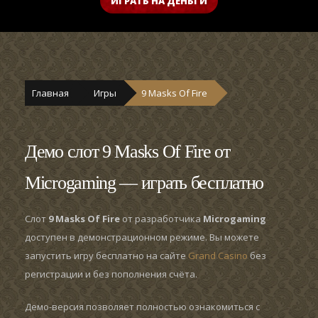
ИГРАТЬ НА ДЕНЬГИ
Главная
Игры
9 Masks Of Fire
Демо слот 9 Masks Of Fire от
Microgaming — играть бесплатно
Слот
9 Masks Of Fire
от разработчика
Microgaming
доступен в демонстрационном режиме. Вы можете
запустить игру бесплатно на сайте
Grand Casino
без
регистрации и без пополнения счёта.
Демо-версия позволяет полностью ознакомиться с