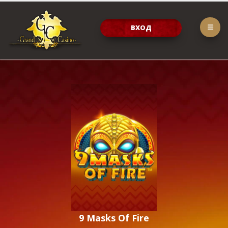
ВХОД
9 Masks Of Fire