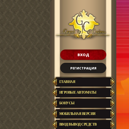
ВХОД
РЕГИСТРАЦИЯ
ГЛАВНАЯ
ИГРОВЫЕ АВТОМАТЫ
БОНУСЫ
МОБИЛЬНАЯ ВЕРСИЯ
ВВОД ВЫВОД СРЕДСТВ