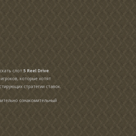
скать слот
5 Reel Drive
 игроков, которые хотят
стирующих стратегии ставок.
ючительно ознакомительный