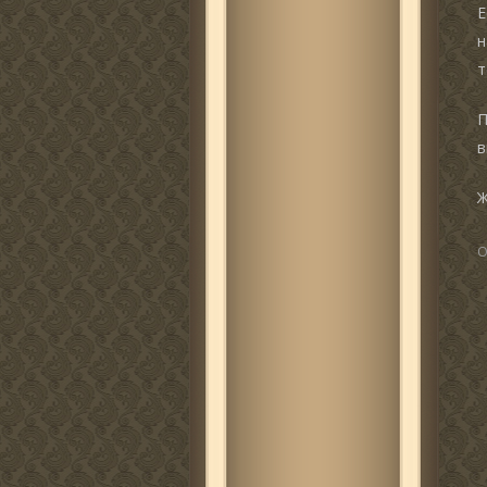
Е
н
т
П
в
Ж
О