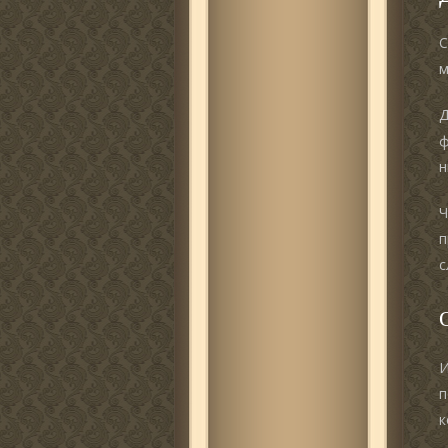
м
Д
ф
н
Ч
п
с
И
п
к