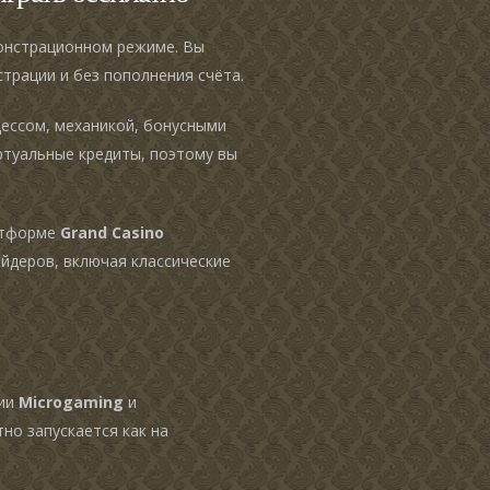
онстрационном режиме. Вы
страции и без пополнения счёта.
ессом, механикой, бонусными
ртуальные кредиты, поэтому вы
атформе
Grand Casino
йдеров, включая классические
дии
Microgaming
и
но запускается как на