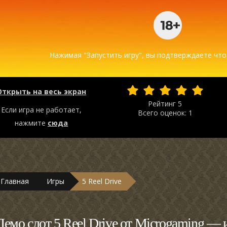
Нажимая "Запустить игру", вы подтверждаете что 
Открыть на весь экран
Рейтинг
5
Если игра не работает,
Всего оценок:
1
нажмите
сюда
Главная
Игры
5 Reel Drive
Демо слот 5 Reel Drive от Microgaming — 