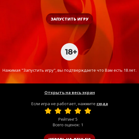
ЗАПУСТИТЬ ИГРУ
Нажимая "Запустить игру", вы подтверждаете что Вам есть 18 лет.
Открыть на весь экран
Если игра не работает, нажмите
сюда
Рейтинг
5
Всего оценок:
1