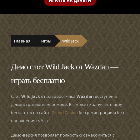
ИГРАТЬ НА ДЕНЬГИ
Главная
Игры
Wild Jack
Демо слот Wild Jack от Wazdan —
играть бесплатно
Слот
Wild Jack
от разработчика
Wazdan
доступен в
демонстрационном режиме. Вы можете запустить игру
бесплатно на сайте
Grand Casino
без регистрации и без
пополнения счёта.
Демо-версия позволяет полностью ознакомиться с