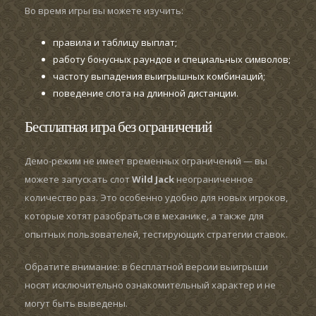
Во время игры вы можете изучить:
правила и таблицу выплат;
работу бонусных раундов и специальных символов;
частоту выпадения выигрышных комбинаций;
поведение слота на длинной дистанции.
Бесплатная игра без ограничений
Демо-режим не имеет временных ограничений — вы
можете запускать слот
Wild Jack
неограниченное
количество раз. Это особенно удобно для новых игроков,
которые хотят разобраться в механике, а также для
опытных пользователей, тестирующих стратегии ставок.
Обратите внимание: в бесплатной версии выигрыши
носят исключительно ознакомительный характер и не
могут быть выведены.