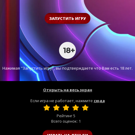
ЗАПУСТИТЬ ИГРУ
Нажимая "Запустить игру", вы подтверждаете что Вам есть 18 лет.
Открыть на весь экран
Если игра не работает, нажмите
сюда
Рейтинг
5
Всего оценок:
1